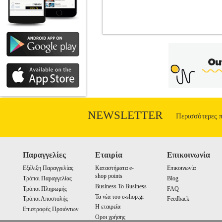
ΣΟΜΠΑ ΠΥΡΑΜΙΔΑ ΥΓΡΑΕΡΙΟΥ Ε
Κατηγορία: ΘΕΡΜΑΣΤΡΕΣ •CECOTEC στη
ισχύος, ρυθμιζόμενη θερμοκρασία, καθώ
εξωτερικούς χώρους έως και 20 m²,
κατασκευή σε σχήμα πυραμίδας που επ
ισχύος ώστε να προσαρμόζεται άψογα σ
τροχοί για εύκολη μεταφορά σε οποιαδήπ
υψηλής ποιότητας. • Κάλυψη εξωτερικώ
DOA 7 ημερ
NEWSLETTER
Περισσότερες 
Παραγγελίες
Εταιρία
Επικοινωνία
Εξέλιξη Παραγγελίας
Καταστήματα e-
Επικοινωνία
shop points
Τρόποι Παραγγελίας
Blog
Business To Business
Τρόποι Πληρωμής
FAQ
Τα νέα του e-shop.gr
Τρόποι Αποστολής
Feedback
Η εταιρεία
Επιστροφές Προιόντων
Οροι χρήσης