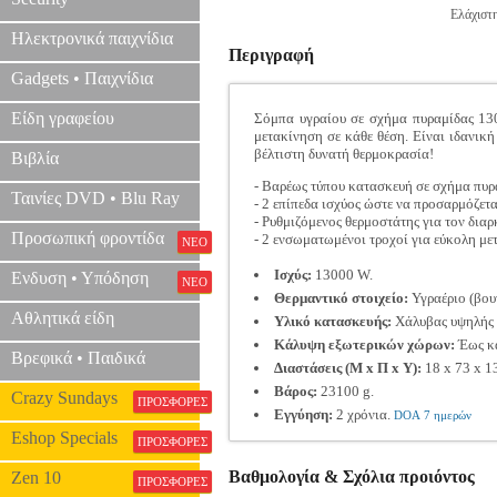
Ελάχιστ
Ηλεκτρονικά παιχνίδια
Περιγραφή
Gadgets • Παιχνίδια
Είδη γραφείου
Σόμπα υγραίου σε σχήμα πυραμίδας 130
μετακίνηση σε κάθε θέση. Είναι ιδανική
βέλτιστη δυνατή θερμοκρασία!
Βιβλία
- Βαρέως τύπου κατασκευή σε σχήμα πυρα
Ταινίες DVD • Blu Ray
- 2 επίπεδα ισχύος ώστε να προσαρμόζετα
- Ρυθμιζόμενος θερμοστάτης για τον διαρ
Προσωπική φροντίδα
- 2 ενσωματωμένοι τροχοί για εύκολη με
ΝΕΟ
Ισχύς:
13000 W.
Ενδυση • Υπόδηση
ΝΕΟ
Θερμαντικό στοιχείο:
Υγραέριο (βου
Αθλητικά είδη
Υλικό κατασκευής:
Χάλυβας υψηλής 
Κάλυψη εξωτερικών χώρων:
Έως κα
Βρεφικά • Παιδικά
Διαστάσεις (Μ x Π x Υ):
18 x 73 x 1
Βάρος:
23100 g.
Crazy Sundays
ΠΡΟΣΦΟΡΕΣ
Εγγύηση:
2 χρόνια.
DOA 7 ημερών
Eshop Specials
ΠΡΟΣΦΟΡΕΣ
Βαθμολογία & Σχόλια προιόντος
Zen 10
ΠΡΟΣΦΟΡΕΣ