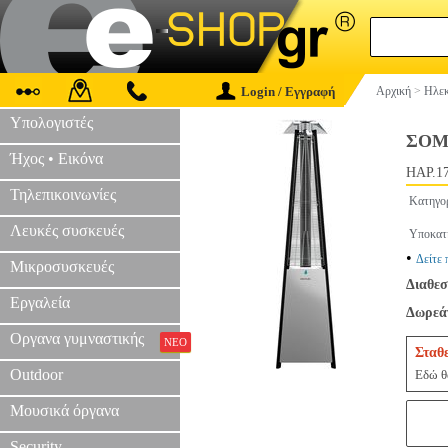
Login / Εγγραφή
Αρχική
>
Ηλεκ
Υπολογιστές
ΣΟΜ
Ήχος • Εικόνα
HAP.1
Τηλεπικοινωνίες
Κατηγο
Λευκές συσκευές
Υποκατ
•
Δείτε 
Μικροσυσκευές
Διαθεσ
Εργαλεία
Δωρεάν
Οργανα γυμναστικής
ΝΕΟ
Σταθ
Outdoor
Εδώ θα
Μουσικά όργανα
Security