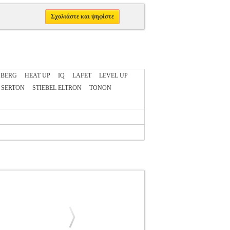
Σχολιάστε και ψηφίστε
BERG
HEAT UP
IQ
LAFET
LEVEL UP
SERTON
STIEBEL ELTRON
TONON