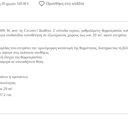
Προσθήκη στη wishlist
η 30 ημερών 549.90 €
00 W, από τη Cecotec! Διαθέτει 2 επίπεδα ισχύος, ρυθμιζόμενη θερμοκρασία, κ
 για επιδαπέδια τοποθέτηση σε εξωτερικούς χώρους έως και 20 m², αφού επιτρέπε
μίδας που επιτρέπει την ομοιόμορφη κατανομή της θερμότητας, διατηρώντας τη βέλ
ι άψογα στις εκάστοτε συνθήκες.
κή έλεγχο της θερμοκρασίας.
ταφορά σε οποιαδήποτε θέση.
τάνιο ή προπάνιο).
ποιότητας.
ι 20 m².
37.2 cm.