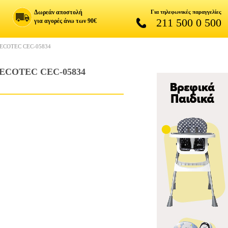
Δωρεάν αποστολή
Για τηλεφωνικές παραγγελίες
211 500 0 500
για αγορές άνω των 90€
ECOTEC CEC-05834
ECOTEC CEC-05834