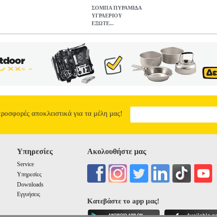
ΣΟΜΠΑ ΠΥΡΑΜΙΔΑ
ΥΓΡΑΕΡΙΟΥ
ΕΞΩΤΕ...
ΞΩΤΕΡΙΚΟΥ ΧΩΡΟΥ CECOTEC CEC-05834
HAP.172657
HAP.17
ν κατηγορία ΘΕΡΜΑΣΤΡΕΣ Σόμπα υγραίου σε σχήμα πυραμίδας 130
ς και 2 ενσωματωμένους τροχούς για εύκολη μετακίνηση σε κάθε θέση
 αφού επιτρέπει την ομοιόμορφη θέρμανσή τους, διατηρώντας τη βέλ
ιτρέπει την ομοιόμορφη κατανομή της θερμότητας, διατηρώντας τη β
τις εκάστοτε συνθήκες. - Ρυθμιζόμενος θερμοστάτης για τον διαρκή
οτε θέση. • Ισχύς: 13000 W. • Θερμαντικό στοιχείο: Υγραέριο (βουτ
ν χώρων: Έως και 20 m². • Διαστάσεις (Μ x Π x Υ): 18 x 73 x 137.2 
ών
ΣΟΜΠΑ ΠΥΡΑΜΙΔΑ ΥΓΡΑΕΡΙΟΥ ΕΞΩΤΕΡΙΚΟΥ ΧΩΡΟΥ CEC
προσφορές αποκλειστικά για τα μέλη μας!
549.90
Υπηρεσίες
Ακολουθήστε μας
Service
Υπηρεσίες
Downloads
Εγγυήσεις
Κατεβάστε το app μας!