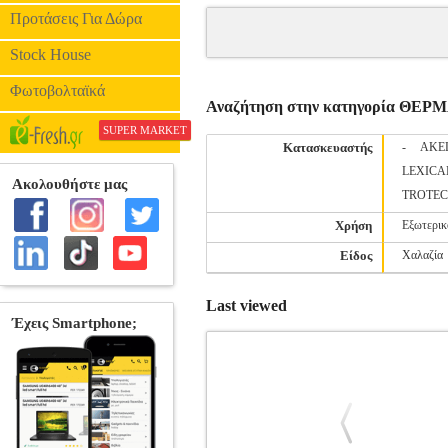
Προτάσεις Για Δώρα
Stock House
Φωτοβολταϊκά
Αναζήτηση στην κατηγορία ΘΕ
SUPER MARKET
Κατασκευαστής
-
AKE
LEXICA
TROTEC
Χρήση
Εξωτερι
Είδος
Χαλαζία
Last viewed