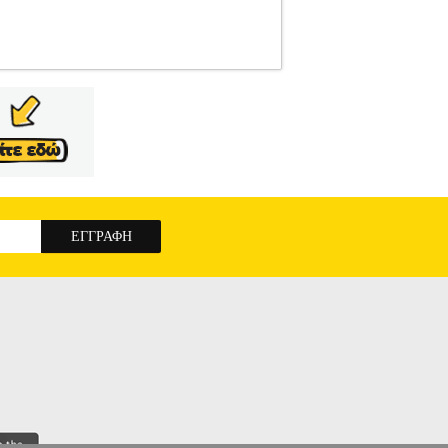
2657
CECOTEC
CECOTEC
ΘΕΡΜΑΣΤΡΕΣ
00 W, από τη Cecotec! Διαθέτει 2 επίπεδα
. Είναι ιδανική για επιδαπέδια τοποθέτηση σε
τιστη δυνατή θερμοκρασία! - Βαρέως τύπου
έλτιστη θερμοκρασία στον χώρο. - 2 επίπεδα
 έλεγχο της θερμοκρασίας. - 2 ενσωματωμένοι
άνιο ή προπάνιο). • Υλικό κατασκευής: Χάλυβας
cm. • Βάρος: 23100 g. • Εγγύηση: 2 χρόνια.
OTEC CEC-05834