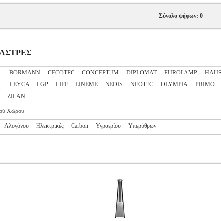
Σύνολο ψήφων: 0
ΡΜΑΣΤΡΕΣ
L
BORMANN
CECOTEC
CONCEPTUM
DIPLOMAT
EUROLAMP
HAUS
L
LEYCA
LGP
LIFE
LINEME
NEDIS
NEOTEC
OLYMPIA
PRIMO
ZILAN
κού Χώρου
Αλογόνου
Ηλεκτρικές
Carbon
Υγραερίου
Υπερύθρων