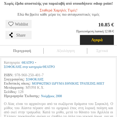
Χωρίς έξοδα αποστολής για παραλαβή από οποιοδήποτε eshop point!
Σταθερά Χαμηλές Τιμές!
Εδώ θα βρείτε κάθε μέρα τις πιο ανταγωνιστικές τιμές
10.85 €
Wishlist
Προτεινόμενη λιανική 12.06 €
Share
Αγορά
Περιγραφή
Αξιολόγηση
Σχετικά
Κατηγορία:
•
ΘΕΑΤΡΟ
ΣΟΦΟΚΛΗΣ στην κατηγορία ΘΕΑΤΡΟ
ISBN:
978-960-250-401-7
Συγγραφέας:
ΣΟΦΟΚΛΗΣ
Εκδοτικός οίκος:
ΜΟΡΦΩΤΙΚΟ ΙΔΡΥΜΑ ΕΘΝΙΚΗΣ ΤΡΑΠΕΖΗΣ-ΜΙΕΤ
Μετάφραση:
ΜΥΡΗ Κ.Χ.
Σελίδες:
128
Ημερομηνία Έκδοσης:
Νοέμβριος
2008
Ο Αίας είναι το αρχαιότερο από τα σωζόμενα δράματα του Σοφοκλή. Ο
μύθος του Αίαντα πέρασε από το ομηρικό έπος στη λυρική ποίηση και
από εκεί στην τραγωδία. Κατά το μύθο, μετά το θάνατο του Αχιλλέα οι
Έλληνες προκήρυξαν αγώνα με έπαθλο τα όπλα του νεκρού ήρωα, για να