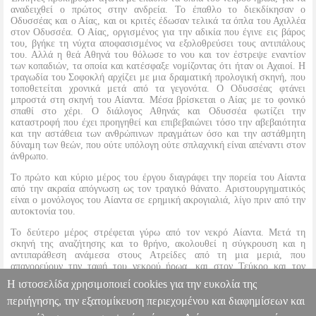
αναδειχθεί ο πρώτος στην ανδρεία. Το έπαθλο το διεκδίκησαν ο
Οδυσσέας και ο Αίας, και οι κριτές έδωσαν τελικά τα όπλα του Αχιλλέα
στον Οδυσσέα. Ο Αίας, οργισμένος για την αδικία που έγινε εις βάρος
του, βγήκε τη νύχτα αποφασισμένος να εξολοθρεύσει τους αντιπάλους
του. Αλλά η θεά Αθηνά του θόλωσε το νου και τον έστρεψε εναντίον
των κοπαδιών, τα οποία και κατέσφαξε νομίζοντας ότι ήταν οι Αχαιοί. Η
τραγωδία του Σοφοκλή αρχίζει με μια δραματική προλογική σκηνή, που
τοποθετείται χρονικά μετά από τα γεγονότα. Ο Οδυσσέας φτάνει
μπροστά στη σκηνή του Αίαντα. Μέσα βρίσκεται ο Αίας με το φονικό
σπαθί στο χέρι. Ο διάλογος Αθηνάς και Οδυσσέα φωτίζει την
καταστροφή που έχει προηγηθεί και επιβεβαιώνει τόσο την αβεβαιότητα
και την αστάθεια των ανθρώπινων πραγμάτων όσο και την αστάθμητη
δύναμη των θεών, που ούτε υπόλογη ούτε σπλαχνική είναι απέναντι στον
άνθρωπο.
Το πρώτο και κύριο μέρος του έργου διαγράφει την πορεία του Αίαντα
από την ακραία απόγνωση ως τον τραγικό θάνατο. Αριστουργηματικός
είναι ο μονόλογος του Αίαντα σε ερημική ακρογιαλιά, λίγο πριν από την
αυτοκτονία του.
Το δεύτερο μέρος στρέφεται γύρω από τον νεκρό Αίαντα. Μετά τη
σκηνή της αναζήτησης και το θρήνο, ακολουθεί η σύγκρουση και η
αντιπαράθεση ανάμεσα στους Ατρείδες από τη μια μεριά, που
απαγορεύουν την ταφή του νεκρού ήρωα, και στον Τεύκρο και τον
Οδυσσέα από την άλλη, ο οποίος και κατορθώνει τελικά να πείσει τους
Η ιστοσελίδα χρησιμοποιεί cookies για την ευκολία της
Ατρείδες να επιτρέψουν την ταφή.
περιήγησης, την εξατομίκευση περιεχομένου και διαφημίσεων και