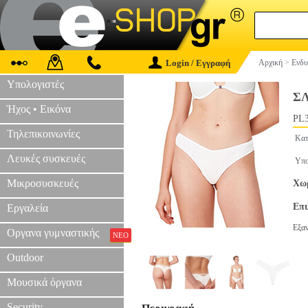
Login / Εγγραφή
Αρχική
>
Ενδυ
Υπολογιστές
Σ
Ήχος • Εικόνα
PL3
Τηλεπικοινωνίες
Κατ
Λευκές συσκευές
Υπο
Μικροσυσκευές
Χωρ
Επ
Εργαλεία
Εξα
Οργανα γυμναστικής
ΝΕΟ
Outdoor
Μουσικά όργανα
Security