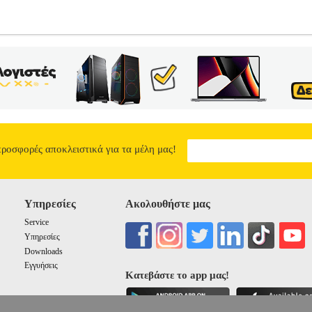
TLIGHT HIGH LEG BRAZILIAN ΛΕΥΚΟ
PL3.122272941
PL3.
MPH στην κατηγορία ΓΥΝΑΙΚΑ-ΣΛΙΠ Νέο, μοντέρνο brief Brazilian
απαλό ελαστικό για αόρατες γραμμές εσωρούχου και όμορφες λεπτομέ
 Πρόσθετα χαρακτηριστικά>• Ύφανση-Σύνθεση>78% Πολυαμίδιο - 22
ις οδηγίες που αναγράφονται στο ειδικό ταμπελάκι. Τα προϊόντα τ
αιρεία Electronic Shopping Greece ΑΕ σε συνεργασία με το site Plus
νται από την ίδια εταιρεία μέσα από το site www.plus4u.gr και το τ
λοιπα προϊόντα του e-shop.gr και να τα παραλάβετε μαζί ώστε να μει
nt με μηδενικά έξοδα αποστολής ανεξαρτήτως ύψους παραγγελίας!
ΣΛ
προσφορές αποκλειστικά για τα μέλη μας!
HIGH LEG BRAZILIAN ΛΕΥΚΟ
0
Υπηρεσίες
Ακολουθήστε μας
Service
Υπηρεσίες
Downloads
Εγγυήσεις
Κατεβάστε το app μας!