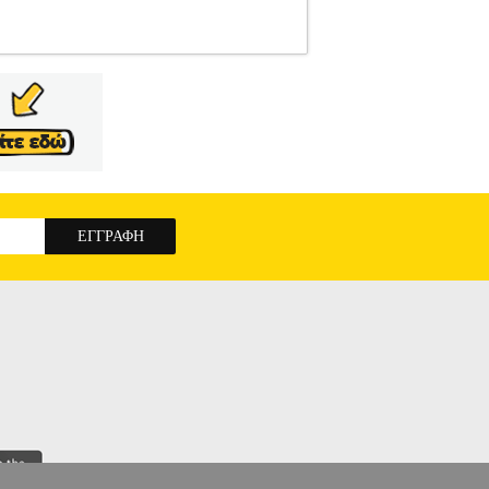
122272941
TRIUMPH
TRIUMPH
ΓΥΝΑΙΚΑ-
 με διαφανές σχέδιο και δαντέλα παντού με
ρειες στο πίσω μέρος. Για λόγους υγιεινής στα
% Ελαστομερής πολυουρεθάνη• Μέγεθος>•
ων κατηγοριών Αθλητικά, Βρεφικά - Παιδικά,
4u.gr. Η υποστήριξη μετά την πώληση και οι
ηλεφωνικό κέντρο 211 2000 700. Μπορείτε να
ώσετε τα έξοδα αποστολής. Μπορείτε επίσης να
ΙΠΑΚΙ TRIUMPH HARMONY SPOTLIGHT