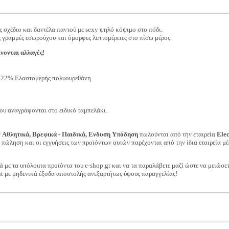
ές σχέδιο και δαντέλα παντού με sexy ψηλό κόψιμο στο πόδι.
 γραμμές εσωρούχου και όμορφες λεπτομέρειες στο πίσω μέρος.
νονται αλλαγές!
 22% Ελαστομερής πολυουρεθάνη
ου αναγράφονται στο ειδικό ταμπελάκι.
ν
Αθλητικά, Βρεφικά - Παιδικά, Ενδυση Υπόδηση
πωλούνται από την εταιρεία
Ele
ν πώληση και οι εγγυήσεις των προϊόντων αυτών παρέχονται από την ίδια εταιρεία μέ
ά με τα υπόλοιπα προϊόντα του e-shop.gr και να τα παραλάβετε μαζί ώστε να μειώσε
t με μηδενικά έξοδα αποστολής ανεξαρτήτως ύψους παραγγελίας!