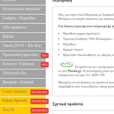
Περιγραφή
Ηλεκτρονικά παιχνίδια
Νέο, μοντέρνο brief Brazilian με διαφαν
Gadgets • Παιχνίδια
Μαλακό και απαλό ελαστικό για αόρατες
Για λόγους υγιεινής στα εσώρουχα
δε
γί
Είδη γραφείου
Πρόσθετα χαρακτηριστικά>
Βιβλία
Ύφανση-Σύνθεση>78% Πολυαμίδιο -
Μέγεθος>
Ταινίες DVD • Blu Ray
Χρώμα>Λευκό
Προσωπική φροντίδα
Φροντίδα>Ακολουθήστε τις οδηγίες π
ΝΕΟ
Ενδυση • Υπόδηση
ΝΕΟ
Τα προϊόντα των κατηγοριώ
το site
Plus4u.gr
. Η υποστήριξη μετά τη
Αθλητικά είδη
τηλεφωνικό κέντρο 211 2000 700.
Βρεφικά • Παιδικά
Μπορείτε να συνδυάσετε τα προϊόντα αυτ
παραλάβετε από οποιοδήποτε eshop poin
Crazy Sundays
ΠΡΟΣΦΟΡΕΣ
Eshop Specials
ΠΡΟΣΦΟΡΕΣ
Σχετικά προϊόντα
Zen 10
ΠΡΟΣΦΟΡΕΣ