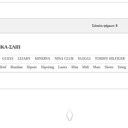
Σύνολο ψήφων: 0
ΑΙΚΑ-ΣΛΙΠ
GUESS
LEJABY
MINERVA
NINA CLUB
SLOGGI
TOMMY HILFIGER
Brief
Brazilian
Hipster
Hipstring
Lastex
Mini
Midi
Maxi
Shorts
String