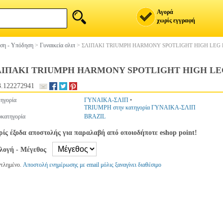
Αγορά
χωρίς εγγραφή
ση - Υπόδηση
>
Γυναικεία σλιπ
>
ΣΛΙΠΑΚΙ TRIUMPH HARMONY SPOTLIGHT HIGH LEG 
ΛΙΠΑΚΙ TRIUMPH HARMONY SPOTLIGHT HIGH LE
.122272941
ηγορία
ΓΥΝΑΙΚΑ-ΣΛΙΠ
•
TRIUMPH στην κατηγορία ΓΥΝΑΙΚΑ-ΣΛΙΠ
κατηγορία
BRAZIL
ίς έξοδα αποστολής για παραλαβή από οποιοδήποτε eshop point!
ιλογή - Μέγεθος
ντλημένο.
Αποστολή ενημέρωσης με email μόλις ξαναγίνει διαθέσιμο