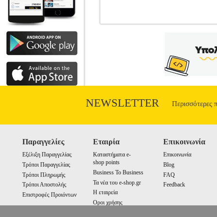
ΣΛΙΠΑΚΙ TRIUMPH HARMONY SPO
ΣΛΙΠ
Κατηγορία: ΓΥΝΑΙΚΑ-ΣΛΙΠ •TRIU
sexy ψηλό κόψιμο στο πόδι. Μαλακό και 
εσώρουχα δε γίνονται αλλαγές! •
Χρώμα>Λευκό• Φροντίδα>Ακολουθήστε τ
Ενδυση Υπόδηση πωλούνται από την ετ
εγγυήσεις των προϊόντων αυτών παρέχο
συνδυάσετε τα προϊόντα αυτά με τα υπό
παραλάβετε από οποιοδήποτε eshop poi
NEWSLETTER
Περισσότερες 
Παραγγελίες
Εταιρία
Επικοινωνία
Εξέλιξη Παραγγελίας
Καταστήματα e-
Επικοινωνία
shop points
Τρόποι Παραγγελίας
Blog
Business To Business
Τρόποι Πληρωμής
FAQ
Τα νέα του e-shop.gr
Τρόποι Αποστολής
Feedback
Η εταιρεία
Επιστροφές Προιόντων
Οροι χρήσης
Cookies