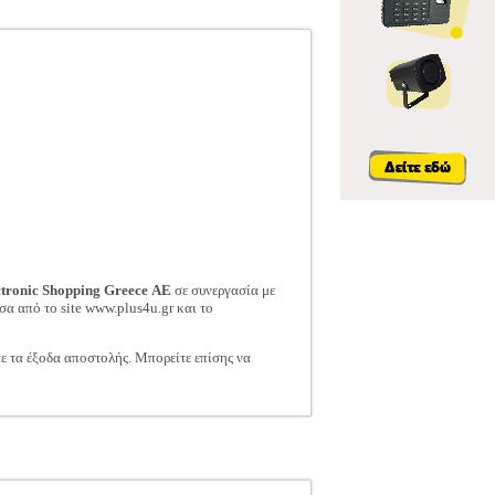
ctronic Shopping Greece ΑΕ
σε συνεργασία με
σα από το site www.plus4u.gr και το
τε τα έξοδα αποστολής. Μπορείτε επίσης να