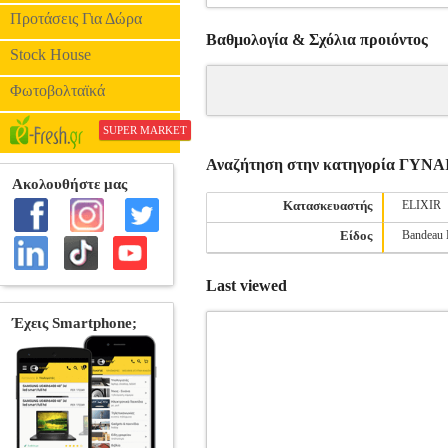
Προτάσεις Για Δώρα
Βαθμολογία & Σχόλια προιόντος
Stock House
Φωτοβολταϊκά
SUPER MARKET
Αναζήτηση στην κατηγορία ΓΥΝ
Κατασκευαστής
ELIXIR
Είδος
Bandeau 
Last viewed