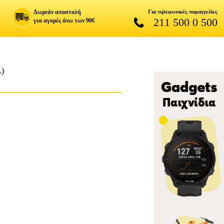
Δωρεάν αποστολή
Για τηλεφωνικές παραγγελίες
211 500 0 500
για αγορές άνω των 90€
)