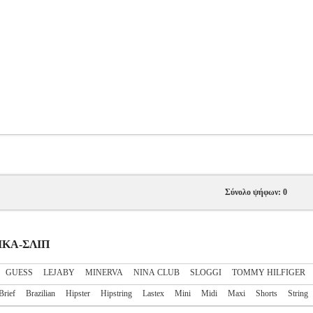
Σύνολο ψήφων: 0
ΑΙΚΑ-ΣΛΙΠ
GUESS
LEJABY
MINERVA
NINA CLUB
SLOGGI
TOMMY HILFIGER
Brief
Brazilian
Hipster
Hipstring
Lastex
Mini
Midi
Maxi
Shorts
String