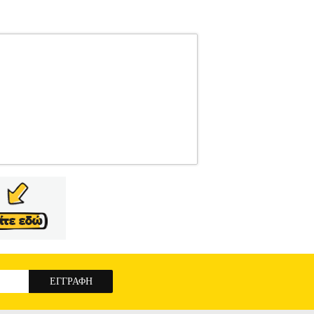
H
TRIUMPH
ΓΥΝΑΙΚΑ-ΣΛΙΠ
Κατηγορία:
α τα σουτιέν της σειράς Flex Smart. Υψηλά
φάσματα που ρυθμίζουν τη θερμοκρασία. Λεία
ατηγοριών Αθλητικά, Βρεφικά - Παιδικά, Ενδυση
ποστήριξη μετά την πώληση και οι εγγυήσεις των
τρο 211 2000 700. Μπορείτε να συνδυάσετε τα
 αποστολής. Μπορείτε επίσης να παραλάβετε από
PH FLEX SMART MAXI EX ΜΑΥΡΟ (L)