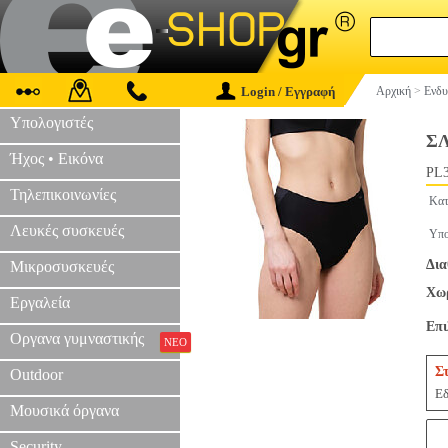
Login / Εγγραφή
Αρχική
>
Ενδυ
Υπολογιστές
ΣΛ
Ήχος • Εικόνα
PL3
Τηλεπικοινωνίες
Κατ
Λευκές συσκευές
Υπο
Δια
Μικροσυσκευές
Χωρ
Εργαλεία
Επ
Οργανα γυμναστικής
ΝΕΟ
Σ
Outdoor
Εδ
Μουσικά όργανα
Security