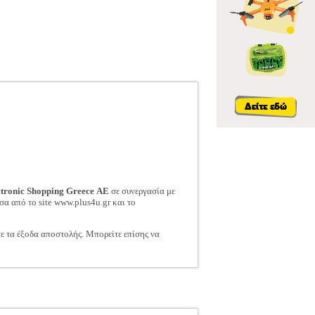
ctronic Shopping Greece ΑΕ
σε συνεργασία με
σα από το site www.plus4u.gr και το
τε τα έξοδα αποστολής. Μπορείτε επίσης να