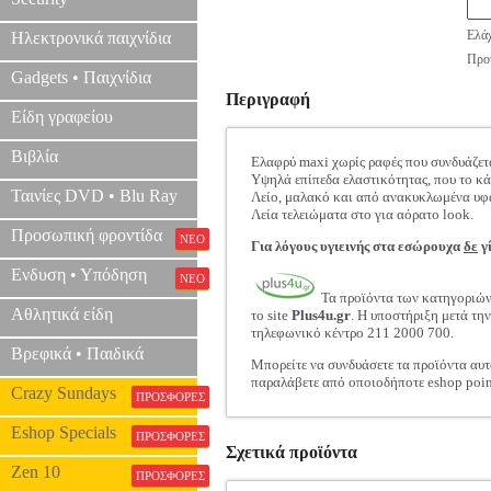
Ελάχ
Ηλεκτρονικά παιχνίδια
Προτ
Gadgets • Παιχνίδια
Περιγραφή
Είδη γραφείου
Βιβλία
Ελαφρύ maxi χωρίς ραφές που συνδυάζεται
Υψηλά επίπεδα ελαστικότητας, που το κάν
Ταινίες DVD • Blu Ray
Λείο, μαλακό και από ανακυκλωμένα υφά
Λεία τελειώματα στo για αόρατο look.
Προσωπική φροντίδα
ΝΕΟ
Για λόγους υγιεινής στα εσώρουχα
δε
γί
Ενδυση • Υπόδηση
ΝΕΟ
Τα προϊόντα των κατηγοριώ
Αθλητικά είδη
το site
Plus4u.gr
. Η υποστήριξη μετά τη
τηλεφωνικό κέντρο 211 2000 700.
Βρεφικά • Παιδικά
Μπορείτε να συνδυάσετε τα προϊόντα αυτ
παραλάβετε από οποιοδήποτε eshop poin
Crazy Sundays
ΠΡΟΣΦΟΡΕΣ
Eshop Specials
ΠΡΟΣΦΟΡΕΣ
Σχετικά προϊόντα
Zen 10
ΠΡΟΣΦΟΡΕΣ