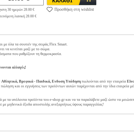
Προσθήκη στη wishlist
ιστη 30 ημερών 28.00 €
εινόμενη λιανική 28.00 €
 με όλα τα σουτιέν της σειράς Flex Smart.
ει να κινείται μαζί με το σώμα.
σματα που ρυθμίζουν τη θερμοκρασία.
νονται αλλαγές!
ν
Αθλητικά, Βρεφικά - Παιδικά, Ενδυση Υπόδηση
πωλούνται από την εταιρεία
Ele
ν πώληση και οι εγγυήσεις των προϊόντων αυτών παρέχονται από την ίδια εταιρεία μέ
ά με τα υπόλοιπα προϊόντα του e-shop.gr και να τα παραλάβετε μαζί ώστε να μειώσε
t με μηδενικά έξοδα αποστολής ανεξαρτήτως ύψους παραγγελίας!