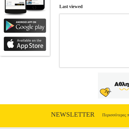
Last viewed
ΣΛΙΠΑΚΙ TRIUMPH FLEX SMART
ΓΥΝΑΙΚΑ-ΣΛΙΠ •TRIUMPH στην κατηγορί
επίπεδα ελαστικότητας, που το κάνει
τελειώματα στo για αόρατο look. Για λό
Υπόδηση πωλούνται από την εταιρεία Elec
προϊόντων αυτών παρέχονται από την ί
προϊόντα αυτά με τα υπόλοιπα προϊόντα 
οποιοδήποτε eshop point με μηδενικά
NEWSLETTER
Περισσότερες 