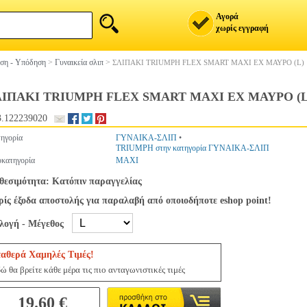
Αγορά
χωρίς εγγραφή
ση - Υπόδηση
>
Γυναικεία σλιπ
>
ΣΛΙΠΑΚΙ TRIUMPH FLEX SMART MAXI EX ΜΑΥΡΟ (L)
ΙΠΑΚΙ TRIUMPH FLEX SMART MAXI EX ΜΑΥΡΟ (L
.122239020
ηγορία
ΓΥΝΑΙΚΑ-ΣΛΙΠ
•
TRIUMPH στην κατηγορία ΓΥΝΑΙΚΑ-ΣΛΙΠ
κατηγορία
MAXI
θεσιμότητα: Κατόπιν παραγγελίας
ίς έξοδα αποστολής για παραλαβή από οποιοδήποτε eshop point!
ιλογή - Μέγεθος
ταθερά Χαμηλές Τιμές!
ώ θα βρείτε κάθε μέρα τις πιο ανταγωνιστικές τιμές
19.60 €