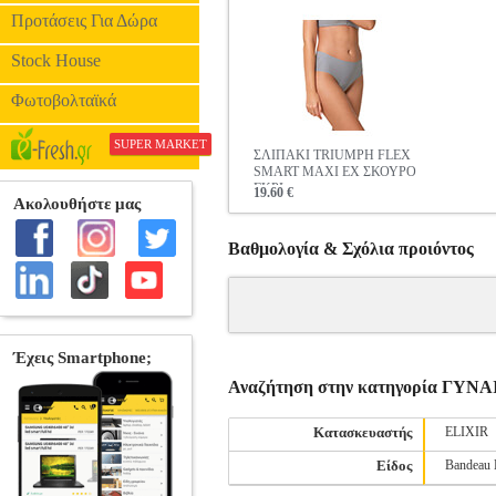
Προτάσεις Για Δώρα
Stock House
Φωτοβολταϊκά
SUPER MARKET
ΣΛΙΠΑΚΙ TRIUMPH FLEX
SMART MAXI EX ΣΚΟΥΡΟ
ΓΚΡΙ
19.60 €
Βαθμολογία & Σχόλια προιόντος
Αναζήτηση στην κατηγορία ΓΥΝ
Κατασκευαστής
ELIXIR
Είδος
Bandeau 