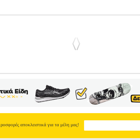
 MAXI EX ΜΑΥΡΟ (L)
PL3.122239020
PL3.122239020
TRIUMP
α ΓΥΝΑΙΚΑ-ΣΛΙΠ Ελαφρύ maxi χωρίς ραφές που συνδυάζεται με όλ
 να κινείται μαζί με το σώμα. Λείο, μαλακό και από ανακυκλωμένα υ
γους υγιεινής στα εσώρουχα δε γίνονται αλλαγές! Τα προϊόντα των κ
tronic Shopping Greece ΑΕ σε συνεργασία με το site Plus4u.gr. Η υ
δια εταιρεία μέσα από το site www.plus4u.gr και το τηλεφωνικό κέν
του e-shop.gr και να τα παραλάβετε μαζί ώστε να μειώσετε τα έξοδα
 έξοδα αποστολής ανεξαρτήτως ύψους παραγγελίας!
ΣΛΙΠΑΚΙ TRIUM
19.60
προσφορές αποκλειστικά για τα μέλη μας!