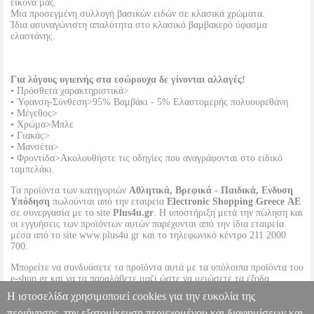
εικόνα μας.
Μια προσεγμένη συλλογή βασικών ειδών σε κλασικά χρώματα.
Ίδια ασυναγώνιστη απαλότητα στο κλασικό βαμβακερό ύφασμα
ελαστάνης.
Για λόγους υγιεινής στα εσώρουχα δε γίνονται αλλαγές!
• Πρόσθετα χαρακτηριστικά>
• Ύφανση-Σύνθεση>95% Βαμβάκι - 5% Ελαστομερής πολυουρεθάνη
• Μέγεθος>
• Χρώμα>Μπλε
• Γιακάς>
• Μανσέτα>
• Φροντίδα>Ακολουθήστε τις οδηγίες που αναγράφονται στο ειδικό
ταμπελάκι.
Τα προϊόντα των κατηγοριών
Αθλητικά, Βρεφικά - Παιδικά, Ενδυση
Υπόδηση
πωλούνται από την εταιρεία
Electronic Shopping Greece ΑΕ
σε συνεργασία με το site
Plus4u.gr
. Η υποστήριξη μετά την πώληση και
οι εγγυήσεις των προϊόντων αυτών παρέχονται από την ίδια εταιρεία
μέσα από το site www.plus4u.gr και το τηλεφωνικό κέντρο 211 2000
700.
Μπορείτε να συνδυάσετε τα προϊόντα αυτά με τα υπόλοιπα προϊόντα του
e-shop.gr και να τα παραλάβετε μαζί ώστε να μειώσετε τα έξοδα
αποστολής. Μπορείτε επίσης να παραλάβετε από οποιοδήποτε eshop
Η ιστοσελίδα χρησιμοποιεί cookies για την ευκολία της
point με μηδενικά έξοδα αποστολής ανεξαρτήτως ύψους παραγγελίας!
περιήγησης, την εξατομίκευση περιεχομένου και διαφημίσεων και