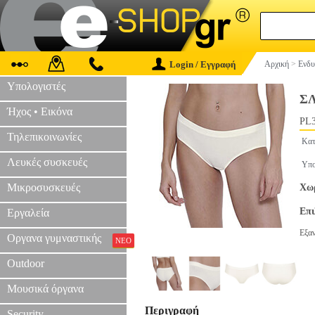
Login / Εγγραφή
Αρχική
>
Ενδυ
Υπολογιστές
Σ
Ήχος • Εικόνα
PL3
Τηλεπικοινωνίες
Κατ
Λευκές συσκευές
Υπο
Μικροσυσκευές
Χωρ
Επ
Εργαλεία
Εξα
Οργανα γυμναστικής
ΝΕΟ
Outdoor
Μουσικά όργανα
Περιγραφή
Security