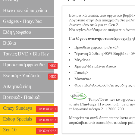
Ηλεκτρονικά παιχνίδια
Εξαιρετικά απαλά, από οργανικό βαμβάκ
Λογότυπο στην ίδια απόχρωση στο μαλακό
Gadgets • Παιχνίδια
Ανανεωμένο στυλ για τη Gen Z.
Νέα styles διαθέσιμα σε ακόμα πιο άνετ
Είδη γραφείου
Για λόγους υγιεινής στα εσώρουχα
δε
γί
Βιβλία
Πρόσθετα χαρακτηριστικά>
Ταινίες DVD • Blu Ray
Ύφανση-Σύνθεση>95% Βαμβάκι - 5%
Μέγεθος>
Προσωπική φροντίδα
ΝΕΟ
Χρώμα>Μεταξένιο Λευκό
Γιακάς>
Ενδυση • Υπόδηση
ΝΕΟ
Μανσέτα>
Φροντίδα>Ακολουθήστε τις οδηγίες π
Αθλητικά είδη
Βρεφικά • Παιδικά
Τα προϊόντα των κατηγοριώ
το site
Plus4u.gr
. Η υποστήριξη μετά τη
Crazy Sundays
τηλεφωνικό κέντρο 211 2000 700.
ΠΡΟΣΦΟΡΕΣ
Μπορείτε να συνδυάσετε τα προϊόντα αυτ
Eshop Specials
ΠΡΟΣΦΟΡΕΣ
παραλάβετε από οποιοδήποτε eshop poin
Zen 10
ΠΡΟΣΦΟΡΕΣ