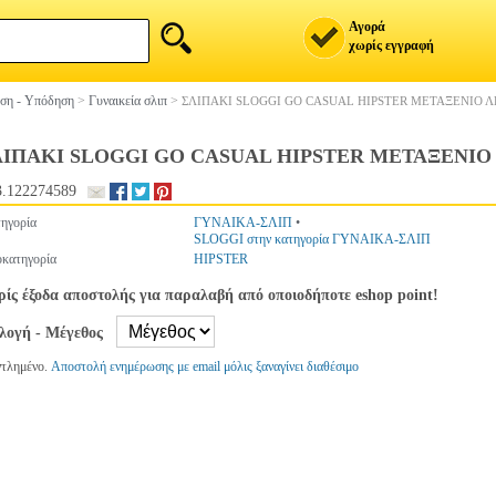
Αγορά
χωρίς εγγραφή
ση - Υπόδηση
>
Γυναικεία σλιπ
>
ΣΛΙΠΑΚΙ SLOGGI GO CASUAL HIPSTER ΜΕΤΑΞΕΝΙΟ 
ΛΙΠΑΚΙ SLOGGI GO CASUAL HIPSTER ΜΕΤΑΞΕΝΙΟ
.122274589
ηγορία
ΓΥΝΑΙΚΑ-ΣΛΙΠ
•
SLOGGI στην κατηγορία ΓΥΝΑΙΚΑ-ΣΛΙΠ
κατηγορία
HIPSTER
ίς έξοδα αποστολής για παραλαβή από οποιοδήποτε eshop point!
ιλογή - Μέγεθος
ντλημένο.
Αποστολή ενημέρωσης με email μόλις ξαναγίνει διαθέσιμο