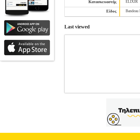
Κατασκευαστής
ELIXIR
Είδος
Bandeau 
Last viewed
ΣΛΙΠΑΚΙ SLOGGI GO CASUAL H
ΓΥΝΑΙΚΑ-ΣΛΙΠ •SLOGGI στην κατηγορί
για κάθε σωματότυπο. Λογότυπο στην ίδι
ακόμα πιο άνετα sloggi EASY SIZIN
Βαμβάκι - 5% Ελαστομερής πολυο
αναγράφονται στο ειδικό ταμπελάκι. Τ
Shopping Greece ΑΕ σε συνεργασία με 
εταιρεία μέσα από το site www.plus4u.g