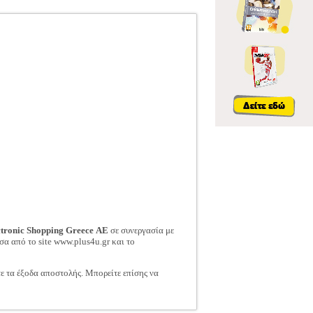
ctronic Shopping Greece ΑΕ
σε συνεργασία με
σα από το site www.plus4u.gr και το
τε τα έξοδα αποστολής. Μπορείτε επίσης να