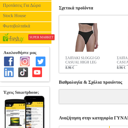
Προτάσεις Για Δώρα
Σχετικά προϊόντα
Stock House
Φωτοβολταϊκά
SUPER MARKET
ΣΛΙΠΑΚΙ SLOGGI GO
ΣΛΙΠΑ
CASUAL HIGH LEG
CASUA
ΜΑΥΡΟ
ΜΕΤΑΞ
8.96 €
8.96 €
Βαθμολογία & Σχόλια προιόντος
Αναζήτηση στην κατηγορία ΓΥΝ