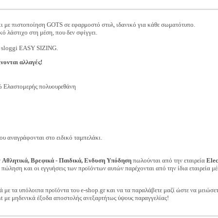
ι με πιστοποίηση GOTS σε εφαρμοστό στυλ, ιδανικό για κάθε σωματότυπο.
 λάστιχο στη μέση, που δεν σφίγγει.
α sloggi EASY SIZING.
νονται αλλαγές!
 Ελαστομερής πολυουρεθάνη
ου αναγράφονται στο ειδικό ταμπελάκι.
ν
Αθλητικά, Βρεφικά - Παιδικά, Ενδυση Υπόδηση
πωλούνται από την εταιρεία
Ele
ν πώληση και οι εγγυήσεις των προϊόντων αυτών παρέχονται από την ίδια εταιρεία μέ
ά με τα υπόλοιπα προϊόντα του e-shop.gr και να τα παραλάβετε μαζί ώστε να μειώσε
t με μηδενικά έξοδα αποστολής ανεξαρτήτως ύψους παραγγελίας!