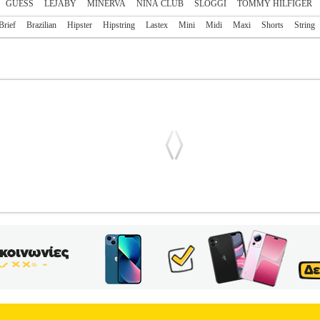
GUESS
LEJABY
MINERVA
NINA CLUB
SLOGGI
TOMMY HILFIGER
Brief
Brazilian
Hipster
Hipstring
Lastex
Mini
Midi
Maxi
Shorts
String
IPSTER ΜΕΤΑΞΕΝΙΟ ΛΕΥΚΟ
PL3.122274589
PL3.122274589
SL
α ΓΥΝΑΙΚΑ-ΣΛΙΠ Εξαιρετικά απαλά, από οργανικό βαμβάκι με πι
α απόχρωση στο μαλακό λάστιχο στη μέση, που δεν σφίγγει. Ανανεωμέ
G. Για λόγους υγιεινής στα εσώρουχα δε γίνονται αλλαγές! • Πρόσ
υρεθάνη• Μέγεθος>• Χρώμα>Μεταξένιο Λευκό• Γιακάς>• Μανσέτα>•
α προϊόντα των κατηγοριών Αθλητικά, Βρεφικά - Παιδικά, Ενδυση Υπό
το site Plus4u.gr. Η υποστήριξη μετά την πώληση και οι εγγυήσεις 
r και το τηλεφωνικό κέντρο 211 2000 700. Μπορείτε να συνδυάσετε τα