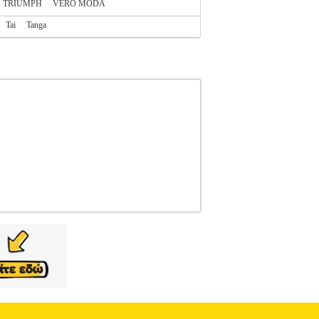
TRIUMPH
VERO MODA
Tai
Tanga
OGGI
SLOGGI
ΓΥΝΑΙΚΑ-ΣΛΙΠ
Κατηγορία:
στοποίηση GOTS σε εφαρμοστό στυλ, ιδανικό
νο στυλ για τη Gen Z. Νέα styles διαθέσιμα σε
θετα χαρακτηριστικά>• Ύφανση-Σύνθεση>95%
 Φροντίδα>Ακολουθήστε τις οδηγίες που
δηση πωλούνται από την εταιρεία Electronic
των προϊόντων αυτών παρέχονται από την ίδια
 προϊόντα αυτά με τα υπόλοιπα προϊόντα του e-