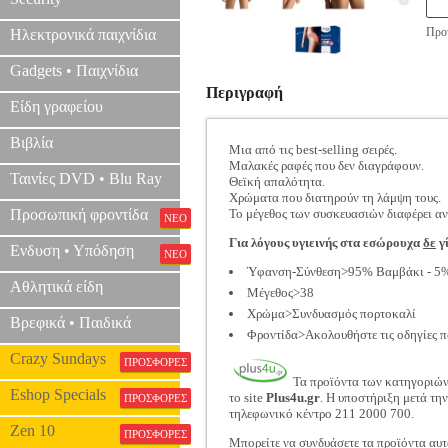
Προτ
Ηλεκτρονικά παιχνίδια
Gadgets • Παιχνίδια
Περιγραφή
Είδη γραφείου
Βιβλία
Μια από τις best-selling σειρές.
Μαλακές ραφές που δεν διαγράφουν.
Ταινίες DVD • Blu Ray
Θεϊκή απαλότητα.
Χρώματα που διατηρούν τη λάμψη τους.
Προσωπική φροντίδα
Το μέγεθος των συσκευασιών διαφέρει αν
ΝΕΟ
Για λόγους υγιεινής στα εσώρουχα
δε
γί
Ενδυση • Υπόδηση
ΝΕΟ
Ύφανση-Σύνθεση>95% Βαμβάκι - 5
Αθλητικά είδη
Μέγεθος>38
Χρώμα>Συνδυασμός πορτοκαλί
Βρεφικά • Παιδικά
Φροντίδα>Ακολουθήστε τις οδηγίες π
Crazy Sundays
ΠΡΟΣΦΟΡΕΣ
Τα προϊόντα των κατηγοριώ
Eshop Specials
το site
Plus4u.gr
. Η υποστήριξη μετά τη
ΠΡΟΣΦΟΡΕΣ
τηλεφωνικό κέντρο 211 2000 700.
Zen 10
ΠΡΟΣΦΟΡΕΣ
Μπορείτε να συνδυάσετε τα προϊόντα αυτ