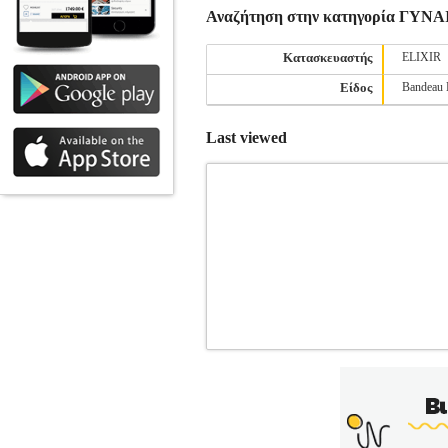
Αναζήτηση στην κατηγορία ΓΥΝ
Κατασκευαστής
ELIXIR
Είδος
Bandeau 
Last viewed
ΣΛΙΠ SLOGGI BASIC+ TAI C3P
ΓΥΝΑΙΚΑ-ΣΛΙΠ •SLOGGI στην κατηγο
Χρώματα που διατηρούν τη λάμψη του
αλλαγές! • Ύφανση-Σύνθεση>95% Β
αναγράφονται στο ειδικό ταμπελάκι. Τ