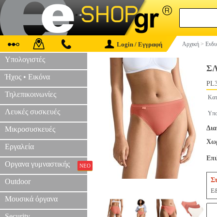
Login / Εγγραφή
Αρχική
>
Ενδυ
Υπολογιστές
ΣΛ
Ήχος • Εικόνα
PL3
Τηλεπικοινωνίες
Κατ
Λευκές συσκευές
Υπο
Δια
Μικροσυσκευές
Χωρ
Εργαλεία
Επ
Οργανα γυμναστικής
ΝΕΟ
Σ
Outdoor
Εδ
Μουσικά όργανα
Security