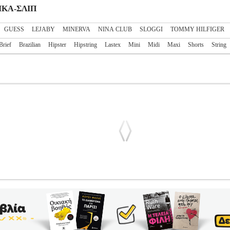
ΑΙΚΑ-ΣΛΙΠ
GUESS
LEJABY
MINERVA
NINA CLUB
SLOGGI
TOMMY HILFIGER
Brief
Brazilian
Hipster
Hipstring
Lastex
Mini
Midi
Maxi
Shorts
String
 ΣΥΝΔΥΑΣΜΟΣ ΠΟΡΤΟΚΑΛΙ
PL3.122290803
PL3.122290803
SLO
ρία ΓΥΝΑΙΚΑ-ΣΛΙΠ Μια από τις best-selling σειρές. Μαλακές ραφ
ς. Το μέγεθος των συσκευασιών διαφέρει ανάλογα με το μέγεθος. Για
αμβάκι - 5% Ελαστάνη• Μέγεθος>38• Χρώμα>Συνδυασμός πορτοκαλί
α προϊόντα των κατηγοριών Αθλητικά, Βρεφικά - Παιδικά, Ενδυση Υπό