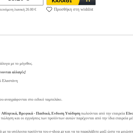
Προσθήκη στη wishlist
εινόμενη λιανική 26.00 €
άλογα με το μέγεθος.
νονται αλλαγές!
% Ελαστάνη
ου αναγράφονται στο ειδικό ταμπελάκι.
ν
Αθλητικά, Βρεφικά - Παιδικά, Ενδυση Υπόδηση
πωλούνται από την εταιρεία
Ele
ν πώληση και οι εγγυήσεις των προϊόντων αυτών παρέχονται από την ίδια εταιρεία μέ
ά με τα υπόλοιπα προϊόντα του e-shop.gr και να τα παραλάβετε μαζί ώστε να μειώσε