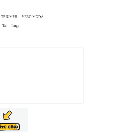
TRIUMPH
VERO MODA
Tai
Tanga
GGI
SLOGGI
ΓΥΝΑΙΚΑ-ΣΛΙΠ
Κατηγορία:
ές που δεν διαγράφουν. Θεϊκή απαλότητα.
 λόγους υγιεινής στα εσώρουχα δε γίνονται
• Φροντίδα>Ακολουθήστε τις οδηγίες που
δηση πωλούνται από την εταιρεία Electronic