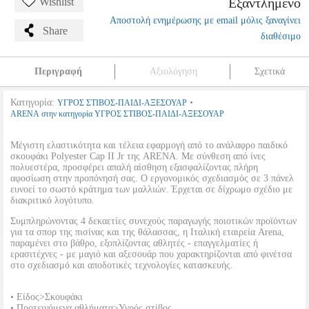
Εξαντλημένο
Wishlist
Αποστολή ενημέρωσης με email μόλις ξαναγίνει
Share
διαθέσιμο
Περιγραφή
Αξιολόγηση
Σχετικά
Κατηγορία:
•
ΥΓΡΟΣ ΣΤΙΒΟΣ-ΠΑΙΔΙ-ΑΞΕΣΟΥΑΡ
ARENA στην κατηγορία ΥΓΡΟΣ ΣΤΙΒΟΣ-ΠΑΙΔΙ-ΑΞΕΣΟΥΑΡ
Μέγιστη ελαστικότητα και τέλεια εφαρμογή από το ανάλαφρο παιδικό
σκουφάκι Polyester Cap II Jr της ARENA. Με σύνθεση από ίνες
πολυεστέρα, προσφέρει απαλή αίσθηση εξασφαλίζοντας πλήρη
αφοσίωση στην προπόνησή σας. Ο εργονομικός σχεδιασμός σε 3 πάνελ
ευνοεί το σωστό κράτημα των μαλλιών. Έρχεται σε δίχρωμο σχέδιο με
διακριτικό λογότυπο.
Συμπληρώνοντας 4 δεκαετίες συνεχούς παραγωγής ποιοτικών προϊόντων
για τα σπορ της πισίνας και της θάλασσας, η Ιταλική εταιρεία Arena,
παραμένει στο βάθρο, εξοπλίζοντας αθλητές - επαγγελματίες ή
ερασιτέχνες - με μαγιό και αξεσουάρ που χαρακτηρίζονται από φινέτσα
στο σχεδιασμό και αποδοτικές τεχνολογίες κατασκευής.
• Είδος>Σκουφάκι
• Προτεινόμενα αθλήματα>Υγρός στίβος