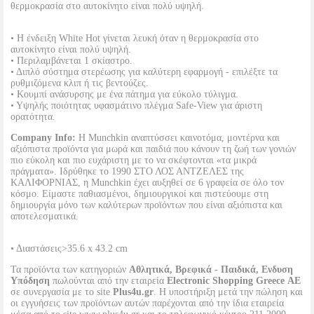
θερμοκρασία στο αυτοκίνητο είναι πολύ υψηλή.
• Η ένδειξη White Hot γίνεται λευκή όταν η θερμοκρασία στο
αυτοκίνητο είναι πολύ υψηλή.
• Περιλαμβάνεται 1 σκίαστρο.
• Διπλό σύστημα στερέωσης για καλύτερη εφαρμογή - επιλέξτε τα
ρυθμιζόμενα κλιπ ή τις βεντούζες.
• Κουμπί ανάσυρσης με ένα πάτημα για εύκολο τύλιγμα.
• Υψηλής ποιότητας υφασμάτινο πλέγμα Safe-View για άριστη
ορατότητα.
Company Info:
Η Munchkin αναπτύσσει καινοτόμα, μοντέρνα και
αξιόπιστα προϊόντα για μωρά και παιδιά που κάνουν τη ζωή των γονιών
πιο εύκολη και πιο ευχάριστη με το να σκέφτονται «τα μικρά
πράγματα». Ιδρύθηκε το 1990 ΣΤΟ ΛΟΣ ΑΝΤΖΕΛΕΣ της
ΚΑΛΙΦΟΡΝΙΑΣ, η Munchkin έχει αυξηθεί σε 6 γραφεία σε όλο τον
κόσμο. Είμαστε παθιασμένοι, δημιουργικοί και πιστεύουμε στη
δημιουργία μόνο των καλύτερων προϊόντων που είναι αξιόπιστα και
αποτελεσματικά.
• Διαστάσεις>35.6 x 43.2 cm
Τα προϊόντα των κατηγοριών
Αθλητικά, Βρεφικά - Παιδικά, Ενδυση
Υπόδηση
πωλούνται από την εταιρεία
Electronic Shopping Greece ΑΕ
σε συνεργασία με το site
Plus4u.gr
. Η υποστήριξη μετά την πώληση και
οι εγγυήσεις των προϊόντων αυτών παρέχονται από την ίδια εταιρεία