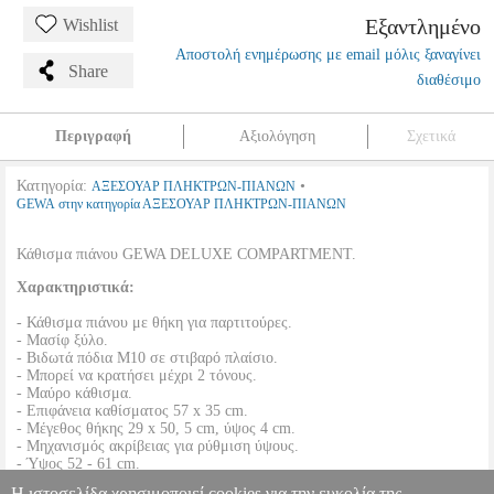
Εξαντλημένο
Wishlist
Αποστολή ενημέρωσης με email μόλις ξαναγίνει
Share
διαθέσιμο
Περιγραφή
Αξιολόγηση
Σχετικά
Κατηγορία:
•
ΑΞΕΣΟΥΑΡ ΠΛΗΚΤΡΩΝ-ΠΙΑΝΩΝ
GEWA στην κατηγορία ΑΞΕΣΟΥΑΡ ΠΛΗΚΤΡΩΝ-ΠΙΑΝΩΝ
Κάθισμα πιάνου GEWA DELUXE COMPARTMENT.
Χαρακτηριστικά:
- Κάθισμα πιάνου με θήκη για παρτιτούρες.
- Μασίφ ξύλο.
- Βιδωτά πόδια Μ10 σε στιβαρό πλαίσιο.
- Μπορεί να κρατήσει μέχρι 2 τόνους.
- Μαύρο κάθισμα.
- Επιφάνεια καθίσματος 57 x 35 cm.
- Μέγεθος θήκης 29 x 50, 5 cm, ύψος 4 cm.
- Μηχανισμός ακρίβειας για ρύθμιση ύψους.
- Ύψος 52 - 61 cm.
Η ιστοσελίδα χρησιμοποιεί cookies για την ευκολία της