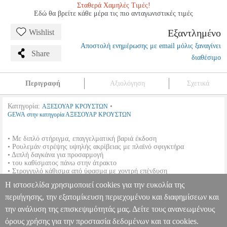
Σταθερά Χαμηλές Τιμές!
Εδώ θα βρείτε κάθε μέρα τις πιο ανταγωνιστικές τιμές
Εξαντλημένο
Wishlist
Αποστολή ενημέρωσης με email μόλις ξαναγίνει
Share
διαθέσιμο
Περιγραφή
Αξιολόγηση
Σχετικά
Κατηγορία:
•
ΑΞΕΣΟΥΑΡ ΚΡΟΥΣΤΩΝ
GEWA στην κατηγορία ΑΞΕΣΟΥΑΡ ΚΡΟΥΣΤΩΝ
• Με διπλό στήριγμα, επαγγελματική βαριά έκδοση
• Ρουλεμάν στρέψης υψηλής ακρίβειας με πλαϊνό σφιγκτήρα
• Διπλή δαγκάνα για προσαρμογή
• του καθίσματος πάνω στην άτρακτο
• Στρογγυλό κάθισμα από ύφασμα με χοντρή επένδυση
• Διάμετρος περίπου 40 cm/Ύψος 10 cm
Η ιστοσελίδα χρησιμοποιεί cookies για την ευκολία της
• Ύψος περίπου 51 cm/75 cm
• Περίπου 5, 5 kg
περιήγησης, την εξατομίκευση περιεχομένου και διαφημίσεων και
την ανάλυση της επισκεψιμότητάς μας. Δείτε τους ανανεωμένους
ΣΚΑΜΠΟ DRUMS GEWAPURE DC 2.3 ΣΤΡΟΓΓΥΛΟ
MSC.300081
MSC.300081
GEWA
GEWA
ΑΞΕΣΟΥΑΡ
όρους χρήσης για την προστασία δεδομένων και τα cookies.