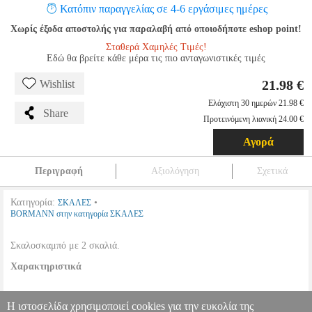
Κατόπιν παραγγελίας σε 4-6 εργάσιμες ημέρες
Χωρίς έξοδα αποστολής για παραλαβή από οποιοδήποτε eshop point!
Σταθερά Χαμηλές Τιμές!
Εδώ θα βρείτε κάθε μέρα τις πιο ανταγωνιστικές τιμές
21.98 €
Wishlist
Ελάχιστη 30 ημερών 21.98 €
Share
Προτεινόμενη λιανική 24.00 €
Αγορά
Περιγραφή
Αξιολόγηση
Σχετικά
Κατηγορία:
•
ΣΚΑΛΕΣ
BORMANN στην κατηγορία ΣΚΑΛΕΣ
Σκαλοσκαμπό με 2 σκαλιά.
Χαρακτηριστικά
•
Ύψος:
0.90 m.
Η ιστοσελίδα χρησιμοποιεί cookies για την ευκολία της
•
Αριθμός Σκαλοπατιών:
2.