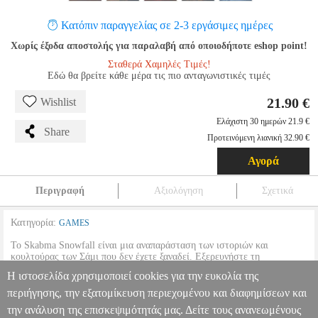
Κατόπιν παραγγελίας σε 2-3 εργάσιμες ημέρες
Χωρίς έξοδα αποστολής για παραλαβή από οποιοδήποτε eshop point!
Σταθερά Χαμηλές Τιμές!
Εδώ θα βρείτε κάθε μέρα τις πιο ανταγωνιστικές τιμές
21.90 €
Wishlist
Ελάχιστη 30 ημερών 21.9 €
Share
Προτεινόμενη λιανική 32.90 €
Αγορά
Περιγραφή
Αξιολόγηση
Σχετικά
Κατηγορία:
GAMES
Το Skabma Snowfall είναι μια αναπαράσταση των ιστοριών και
κουλτούρας των Σάμι που δεν έχετε ξαναδεί. Εξερευνήστε τη
σκανδιναβική ομορφιά σε έναν κόσμο όπου ζωντανεύουν οι παλιές
Η ιστοσελίδα χρησιμοποιεί cookies για την ευκολία της
ιστορίες. Χρησιμοποιήστε το μυαλό σας για να λύσετε γρίφους και
προκλήσεις σε αυτήν την αφηγηματική περιπέτεια τρίτου προσώπου.
περιήγησης, την εξατομίκευση περιεχομένου και διαφημίσεων και
την ανάλυση της επισκεψιμότητάς μας. Δείτε τους ανανεωμένους
SKABMA: SNOWFALL
PS5.00499
PS5.00499
-
-
GAMES