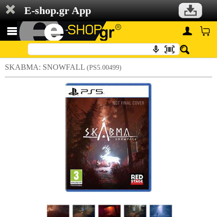
E-shop.gr App
SKABMA: SNOWFALL
(PS5.00499)