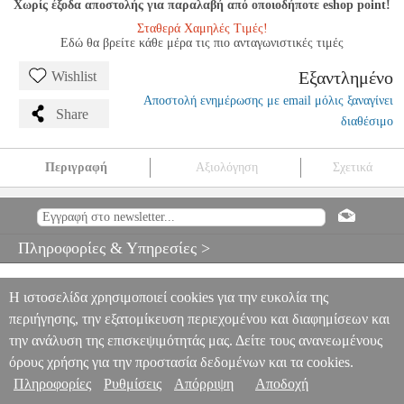
Χωρίς έξοδα αποστολής για παραλαβή από οποιοδήποτε eshop point!
Σταθερά Χαμηλές Τιμές!
Εδώ θα βρείτε κάθε μέρα τις πιο ανταγωνιστικές τιμές
Εξαντλημένο
Wishlist
Αποστολή ενημέρωσης με email μόλις ξαναγίνει
Share
διαθέσιμο
Περιγραφή
Αξιολόγηση
Σχετικά
SKABMA: SNOWFALL
NSW.00725
NSW.00725
-
-
GAMES
SKABMA: SNOWFALL
0
Πληροφορίες & Υπηρεσίες >
Η ιστοσελίδα χρησιμοποιεί cookies για την ευκολία της
περιήγησης, την εξατομίκευση περιεχομένου και διαφημίσεων και
την ανάλυση της επισκεψιμότητάς μας. Δείτε τους ανανεωμένους
όρους χρήσης για την προστασία δεδομένων και τα cookies.
Πληροφορίες
Ρυθμίσεις
Απόρριψη
Αποδοχή