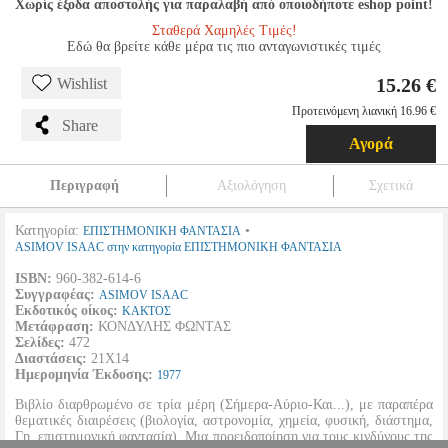
Χωρίς έξοδα αποστολής για παραλαβή από οποιοδήποτε eshop point!
Σταθερά Χαμηλές Τιμές!
Εδώ θα βρείτε κάθε μέρα τις πιο ανταγωνιστικές τιμές
15.26 €
Wishlist
Προτεινόμενη λιανική 16.96 €
Share
Αγορά
Περιγραφή
Αξιολόγηση
Σχετικά
Κατηγορία:
•
ΕΠΙΣΤΗΜΟΝΙΚΗ ΦΑΝΤΑΣΙΑ
ASIMOV ISAAC στην κατηγορία ΕΠΙΣΤΗΜΟΝΙΚΗ ΦΑΝΤΑΣΙΑ
ISBN:
960-382-614-6
Συγγραφέας:
ASIMOV ISAAC
Εκδοτικός οίκος:
ΚΑΚΤΟΣ
Μετάφραση:
ΚΟΝΔΥΛΗΣ ΦΩΝΤΑΣ
Σελίδες:
472
Διαστάσεις:
21Χ14
Ημερομηνία Έκδοσης:
1977
Βιβλίο διαρθρωμένο σε τρία μέρη (Σήμερα-Αύριο-Και...), με παραπέρα
θεματικές διαιρέσεις (βιολογία, αστρονομία, χημεία, φυσική, διάστημα,
Γη, επιστημονική φαντασία). Μια προειδοποίηση για τους κινδύνους της