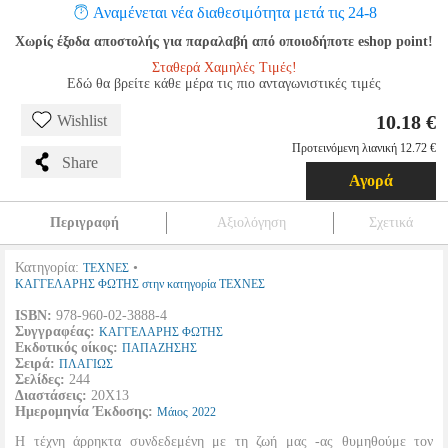
Αναμένεται νέα διαθεσιμότητα μετά τις 24-8
Χωρίς έξοδα αποστολής για παραλαβή από οποιοδήποτε eshop point!
Σταθερά Χαμηλές Τιμές!
Εδώ θα βρείτε κάθε μέρα τις πιο ανταγωνιστικές τιμές
10.18 €
Wishlist
Προτεινόμενη λιανική 12.72 €
Share
Αγορά
Περιγραφή
Αξιολόγηση
Σχετικά
Κατηγορία:
•
ΤΕΧΝΕΣ
ΚΑΓΓΕΛΑΡΗΣ ΦΩΤΗΣ στην κατηγορία ΤΕΧΝΕΣ
ISBN:
978-960-02-3888-4
Συγγραφέας:
ΚΑΓΓΕΛΑΡΗΣ ΦΩΤΗΣ
Εκδοτικός οίκος:
ΠΑΠΑΖΗΣΗΣ
Σειρά:
ΠΛΑΓΙΩΣ
Σελίδες:
244
Διαστάσεις:
20Χ13
Ημερομηνία Έκδοσης:
Μάιος
2022
Η τέχνη άρρηκτα συνδεδεμένη με τη ζωή μας -ας θυμηθούμε τον