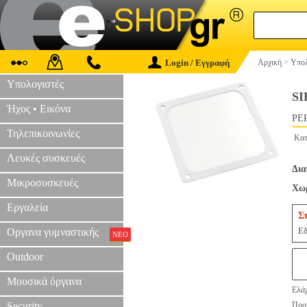
Login / Εγγραφή
Αρχική
>
Υπολ
Υπολογιστές
SI
Ήχος • Εικόνα
PER
Τηλεπικοινωνίες
Κατ
Λευκές συσκευές
Δια
Μικροσυσκευές
Χωρ
Εργαλεία
Σ
Εδ
Οργανα γυμναστικής
ΝΕΟ
Outdoor
Μουσικά όργανα
Ελάχ
Security
Προτ