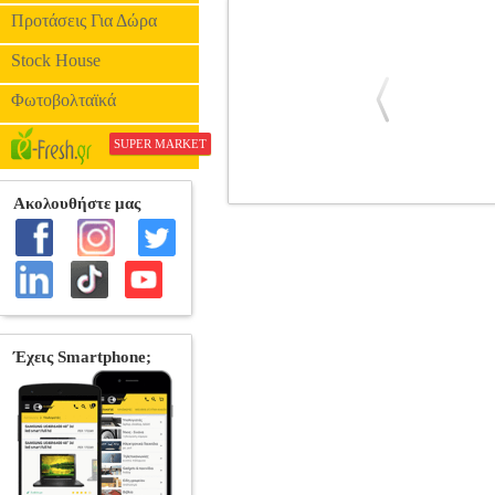
Προτάσεις Για Δώρα
Stock House
Φωτοβολταϊκά
SUPER MARKET
SILVERSTONE SST-FF123W MAGNE
Κατηγορία: FAN FILTERS •SILVERSTONE
δυνατότητα να μειώσει την απόδοση τη
εύκολα στην εγκατάσταση αλλά η Silv
πλαίσιο του έτσι ώστε να μπορεί να εν
120mm. • Βάρος: 13.6g. • Διαστάσ