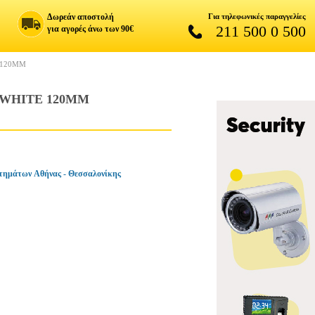
Δωρεάν αποστολή
Για τηλεφωνικές παραγγελίες
211 500 0 500
για αγορές άνω των 90€
 120MM
 WHITE 120MM
τημάτων Αθήνας - Θεσσαλονίκης