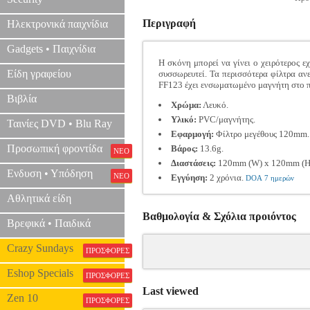
Περιγραφή
Ηλεκτρονικά παιχνίδια
Gadgets • Παιχνίδια
Η σκόνη μπορεί να γίνει ο χειρότερος ε
Είδη γραφείου
συσσωρευτεί. Τα περισσότερα φίλτρα αν
FF123 έχει ενσωματωμένο μαγνήτη στο πλ
Βιβλία
Χρώμα:
Λευκό.
Υλικό:
PVC/μαγνήτης.
Ταινίες DVD • Blu Ray
Εφαρμογή:
Φίλτρο μεγέθους 120mm.
Προσωπική φροντίδα
Βάρος:
13.6g.
ΝΕΟ
Διαστάσεις:
120mm (W) x 120mm (H)
Ενδυση • Υπόδηση
ΝΕΟ
Εγγύηση:
2 χρόνια.
DOA 7 ημερών
Αθλητικά είδη
Βαθμολογία & Σχόλια προιόντος
Βρεφικά • Παιδικά
Crazy Sundays
ΠΡΟΣΦΟΡΕΣ
Eshop Specials
ΠΡΟΣΦΟΡΕΣ
Last viewed
Zen 10
ΠΡΟΣΦΟΡΕΣ