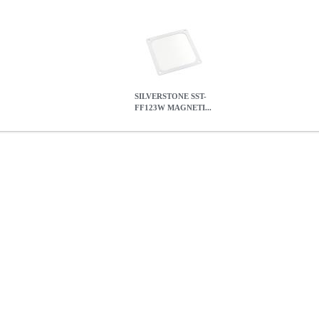
SILVERSTONE SST-
FF123W MAGNETI...
TIC DUST FILTER WHITE 120MM
PER.642602
PER.642602
SI
 στην κατηγορία FAN FILTERS Η σκόνη μπορεί να γίνει ο χειρότε
ς ψύξης ή να προκακλέσει ζημιές όταν την αφήσετε να συσσωρευτεί. 
erStone δημιούργησε ένα εύκολο στη χρήση φίλτρο ανεμιστήρα FF12
σωματωθεί εύκολα στο σασί χωρίς εργαλεία. • Χρώμα: Λευκό. • Υλικ
εις: 120mm (W) x 120mm (H) x 1.5mm (D). • Εγγύηση: 2 χρόνια. DO
MAGNETIC DUST FILTER WHITE 120MM
8.90