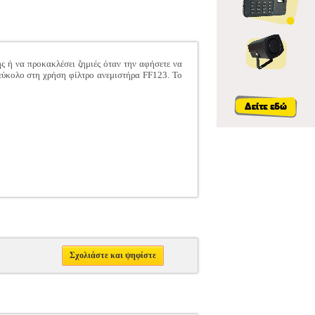
ης ή να προκακλέσει ζημιές όταν την αφήσετε να
 εύκολο στη χρήση φίλτρο ανεμιστήρα FF123. Το
Σχολιάστε και ψηφίστε