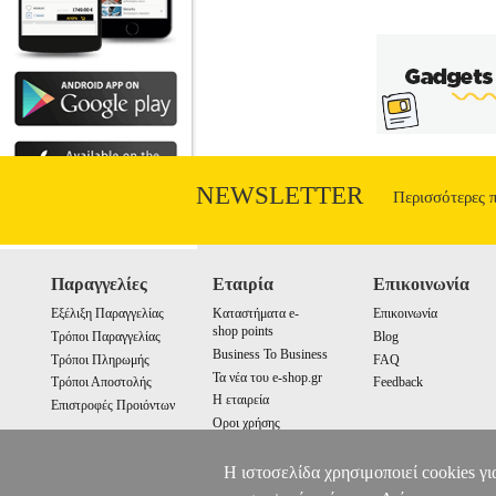
NEWSLETTER
Περισσότερες 
Παραγγελίες
Εταιρία
Επικοινωνία
Εξέλιξη Παραγγελίας
Καταστήματα e-
Επικοινωνία
shop points
Τρόποι Παραγγελίας
Blog
Business To Business
Τρόποι Πληρωμής
FAQ
Τα νέα του e-shop.gr
Τρόποι Αποστολής
Feedback
Η εταιρεία
Επιστροφές Προιόντων
Οροι χρήσης
Cookies
Η ιστοσελίδα χρησιμοποιεί cookies γι