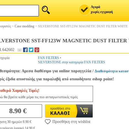
Αγορά
χωρίς εγγραφή
ογιστές
>
Case modding
>
SILVERSTONE SST-FF123W MAGNETIC DUST FILTER WHITE
LVERSTONE SST-FF123W MAGNETIC DUST FILTER
.642602
ηγορία
FAN FILTERS
•
SILVERSTONE στην κατηγορία FAN FILTERS
θεσιμότητα: Αμεσα διαθέσιμο για online παραγγελία
/
Διαθεσιμότητα κατασ
ίς έξοδα αποστολής για παραλαβή από οποιοδήποτε eshop point!
ταθερά Χαμηλές Τιμές!
ώ θα βρείτε κάθε μέρα τις πιο ανταγωνιστικές τιμές
8.90 €
Προσθήκη στη wishlist
ιστη 30 ημερών 8.90 €
εινόμενη λιανική 14.90 €