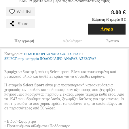
Εδώ θα βρείτε κάθε μέρα τις πιο ανταγωνιστικές τιμές
8.00 €
Wishlist
Ελάχιστη 30 ημερών 8 €
Share
Αγορά
Περιγραφή
Αξιολόγηση
Σχετικά
Κατηγορία:
•
ΠΟΔΟΣΦΑΙΡΟ-ΑΝΔΡΑΣ-ΑΞΕΣΟΥΑΡ
SELECT στην κατηγορία ΠΟΔΟΣΦΑΙΡΟ-ΑΝΔΡΑΣ-ΑΞΕΣΟΥΑΡ
Σφυρίχτρα διαιτητή από τη Select sport. Είναι κατασκευασμένη από
μεταλλικό υλικό και διαθέτει κρίκο για να συνδεθει κορδόνι.
Η εταιρεία
Select Sport
είναι μια πρωτοποριακή κατασκευάστρια
χειροποίητων μπαλών και ποδοσφαιρικών αξεσουάρ, που ξεχωρίζει
παγκοσμίως παράγοντας περίπου 2 εκατομμύρια τεμάχια κάθε έτος. Από
το 1947 που ιδρύθηκε στην Δανία, ξεχωρίζει διεθνώς για την καινοτομία
και την ποιότητα που χαρακτηρίζει τα προϊόντα της, τα οποία εξάγονται
σε περισσότερες από 50 χώρες.
• Είδος>Σφυρίχτρα
• Προτεινόμενα αθλήματα>Ποδόσφαιρο