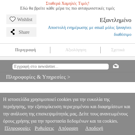
Σταθερά Χαμηλές Τιμές!
Εδώ θα βρείτε κάθε μέρα τις πιο ανταγωνιστικές τιμές
Εξαντλημένο
Wishlist
Αποστολή ενημέρωσης με email μόλις ξαναγίνει
Share
διαθέσιμο
Περιγραφή
Αξιολόγηση
Σχετικά
SEVCIK - STUDIES OP.7 N.1
MSC.600080
MSC.600080
BOSWORTH
BOSWORTH
ΜΟΥΣΙΚΑ ΒΙΒΛΙΑ ΕΓΧΟΡΔΩΝ
SEVCIK - STUDIES OP.7 N.1
Πληροφορίες & Υπηρεσίες >
0
Η ιστοσελίδα χρησιμοποιεί cookies για την ευκολία της
περιήγησης, την εξατομίκευση περιεχομένου και διαφημίσεων και
την ανάλυση της επισκεψιμότητάς μας. Δείτε τους ανανεωμένους
όρους χρήσης για την προστασία δεδομένων και τα cookies.
Πληροφορίες
Ρυθμίσεις
Απόρριψη
Αποδοχή