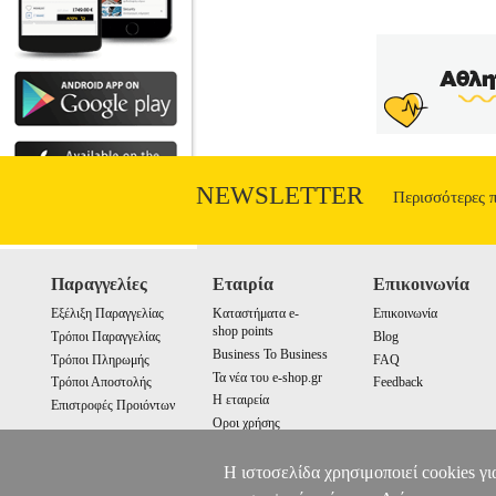
NEWSLETTER
Περισσότερες 
Παραγγελίες
Εταιρία
Επικοινωνία
Εξέλιξη Παραγγελίας
Καταστήματα e-
Επικοινωνία
shop points
Τρόποι Παραγγελίας
Blog
Business To Business
Τρόποι Πληρωμής
FAQ
Τα νέα του e-shop.gr
Τρόποι Αποστολής
Feedback
Η εταιρεία
Επιστροφές Προιόντων
Οροι χρήσης
Cookies
Η ιστοσελίδα χρησιμοποιεί cookies γι