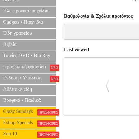
Ηλεκτρονικά παιχνίδια
Βαθμολογία & Σχόλια προιόντος
Gadgets • Παιχνίδια
Είδη γραφείου
Βιβλία
Last viewed
Ταινίες DVD • Blu Ray
Προσωπική φροντίδα
ΝΕΟ
Ενδυση • Υπόδηση
ΝΕΟ
Αθλητικά είδη
Βρεφικά • Παιδικά
Crazy Sundays
ΠΡΟΣΦΟΡΕΣ
SETTY CAR HOLDER FOR AIR 
Eshop Specials
ΠΡΟΣΦΟΡΕΣ
Zen 10
ΠΡΟΣΦΟΡΕΣ