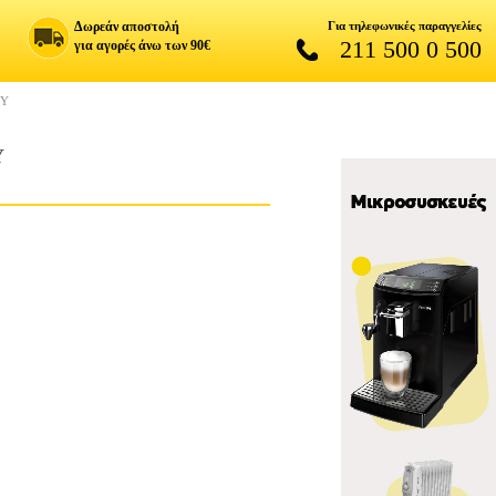
Δωρεάν αποστολή
Για τηλεφωνικές παραγγελίες
211 500 0 500
για αγορές άνω των 90€
TY
Y