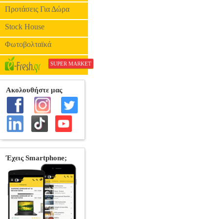
Προτάσεις Για Δώρα
Stock House
Φωτοβολταϊκά
SUPER MARKET