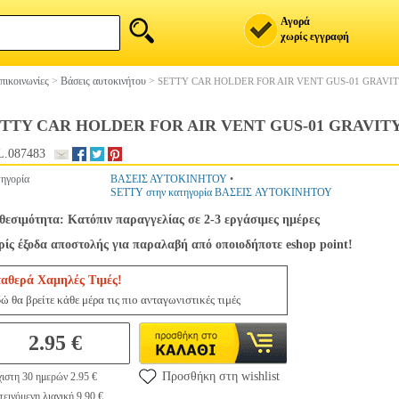
Αγορά
χωρίς εγγραφή
πικοινωνίες
>
Βάσεις αυτοκινήτου
>
SETTY CAR HOLDER FOR AIR VENT GUS-01 GRAVI
TTY CAR HOLDER FOR AIR VENT GUS-01 GRAVIT
.087483
ηγορία
ΒΑΣΕΙΣ ΑΥΤΟΚΙΝΗΤΟΥ
•
SETTY στην κατηγορία ΒΑΣΕΙΣ ΑΥΤΟΚΙΝΗΤΟΥ
θεσιμότητα: Κατόπιν παραγγελίας σε 2-3 εργάσιμες ημέρες
ίς έξοδα αποστολής για παραλαβή από οποιοδήποτε eshop point!
ταθερά Χαμηλές Τιμές!
ώ θα βρείτε κάθε μέρα τις πιο ανταγωνιστικές τιμές
2.95 €
Προσθήκη στη wishlist
ιστη 30 ημερών 2.95 €
εινόμενη λιανική 9.90 €