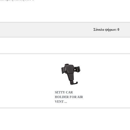
Σύνολο ψήφων: 0
SETTY CAR
HOLDER FOR AIR
VENT ...
VENT GUS-01 GRAVITY
TEL.087483
TEL.087483
SETTY
SETT
HOLDER FOR AIR VENT GUS-01 GRAVITY
2.95