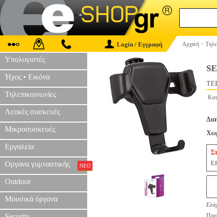
Login / Εγγραφή
Αρχική
>
Τηλε
Υπολογιστές
SE
Ήχος • Εικόνα
TEL
Τηλεπικοινωνίες
Κατ
Λευκές συσκευές
Δια
Μικροσυσκευές
Χωρ
Εργαλεία
Σ
Εδ
Οργανα γυμναστικής
ΝΕΟ
Outdoor
Μουσικά όργανα
Ελάχ
Security
Προτ