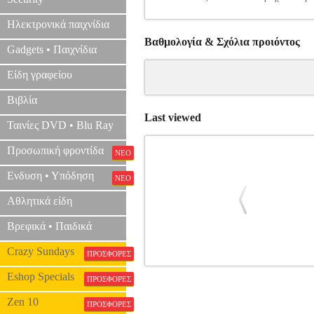
Ηλεκτρονικά παιχνίδια
Βαθμολογία & Σχόλια προιόντος
Gadgets • Παιχνίδια
Είδη γραφείου
Βιβλία
Last viewed
Ταινίες DVD • Blu Ray
Προσωπική φροντίδα
ΝΕΟ
Ενδυση • Υπόδηση
ΝΕΟ
Αθλητικά είδη
Βρεφικά • Παιδικά
Crazy Sundays
ΠΡΟΣΦΟΡΕΣ
ΣΕΤ ΣΚΟΥΠΑΣ EINHELL 5TMX 23
Eshop Specials
ΠΡΟΣΦΟΡΕΣ
ΑΞΕΣΟΥΑΡ-ΑΝΑΛΩΣΙΜΑ ΗΛ ΣΚΟΥΠΩΝ
εύκαμπτο σωλήνα αναρρόφησης 64 χ
Zen 10
ΠΡΟΣΦΟΡΕΣ