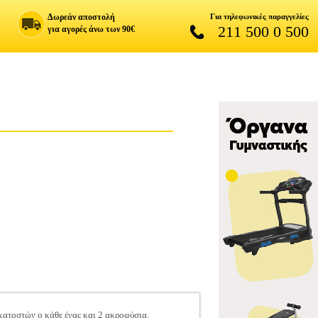
Δωρεάν αποστολή
Για τηλεφωνικές παραγγελίες
211 500 0 500
για αγορές άνω των 90€
κατοστών ο κάθε ένας και 2 ακροφύσια.