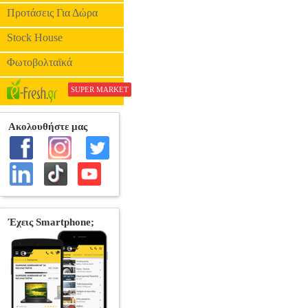
Προτάσεις Για Δώρα
Stock House
Φωτοβολταϊκά
SUPER MARKET