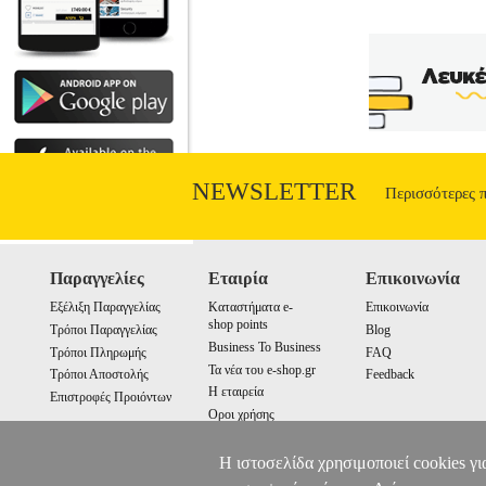
NEWSLETTER
Περισσότερες 
Παραγγελίες
Εταιρία
Επικοινωνία
Εξέλιξη Παραγγελίας
Καταστήματα e-
Επικοινωνία
shop points
Τρόποι Παραγγελίας
Blog
Business To Business
Τρόποι Πληρωμής
FAQ
Τα νέα του e-shop.gr
Τρόποι Αποστολής
Feedback
Η εταιρεία
Επιστροφές Προιόντων
Οροι χρήσης
Cookies
Η ιστοσελίδα χρησιμοποιεί cookies γι