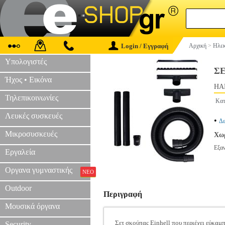
Login / Εγγραφή
Αρχική
>
Ηλεκ
Υπολογιστές
ΣΕ
Ήχος • Εικόνα
HAP
Τηλεπικοινωνίες
Κατ
Λευκές συσκευές
•
Δε
Μικροσυσκευές
Χωρ
Εξα
Εργαλεία
Οργανα γυμναστικής
ΝΕΟ
Outdoor
Περιγραφή
Μουσικά όργανα
Σετ σκούπας Einhell που περιέχει εύκα
Security