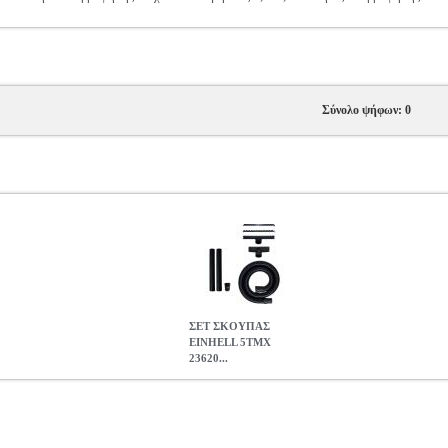
Σύνολο ψήφων: 0
ΣΕΤ ΣΚΟΥΠΑΣ
EINHELL 5TMX
23620...
62010
HAP.436632
HAP.436632
EINHELL
EINHELL
ΑΞΕΣΟΥΑΡ
 •EINHELL στην κατηγορία ΑΞΕΣΟΥΑΡ-ΑΝΑΛΩΣΙΜΑ ΗΛ ΣΚΟΥΠ
ιλιοστών μήκους 2, 5 m, 2 σωλήνες αναρρόφησης 50 εκατοστών ο κά
EINHELL 5TMX 2362010