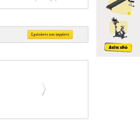
Σχολιάστε και ψηφίστε
-ΑΝΑΛΩΣΙΜΑ ΗΛ ΣΚΟΥΠΩΝ
Κατηγορία:
ΩΝ Σετ σκούπας Einhell που περιέχει
θε ένας και 2 ακροφύσια.
ΣΕΤ ΣΚΟΥΠΑΣ