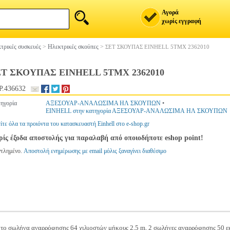
Αγορά
χωρίς εγγραφή
τρικές συσκευές
>
Ηλεκτρικές σκούπες
>
ΣΕΤ ΣΚΟΥΠΑΣ EINHELL 5TMX 2362010
Τ ΣΚΟΥΠΑΣ EINHELL 5TMX 2362010
.436632
ηγορία
ΑΞΕΣΟΥΑΡ-ΑΝΑΛΩΣΙΜΑ ΗΛ ΣΚΟΥΠΩΝ
•
EINHELL στην κατηγορία ΑΞΕΣΟΥΑΡ-ΑΝΑΛΩΣΙΜΑ ΗΛ ΣΚΟΥΠΩΝ
ίτε όλα τα προιόντα του κατασκευαστή Einhell στο e-shop.gr
ίς έξοδα αποστολής για παραλαβή από οποιοδήποτε eshop point!
ντλημένο.
Αποστολή ενημέρωσης με email μόλις ξαναγίνει διαθέσιμο
μπτο σωλήνα αναρρόφησης 64 χιλιοστών μήκους 2,5 m, 2 σωλήνες αναρρόφησης 50 ε