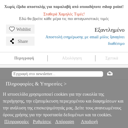
Χωρίς έξοδα αποστολής για παραλαβή από οποιοδήποτε eshop point!
Σταθερά Χαμηλές Τιμές!
Εδώ θα βρείτε κάθε μέρα τις πιο ανταγωνιστικές τιμές
Εξαντλημένο
Wishlist
Αποστολή ενημέρωσης με email μόλις ξαναγίνει
Share
διαθέσιμο
Περιγραφή
Αξιολόγηση
Σχετικά
ΣΕΤ ΚΟΥΒΑΔ’ΚΙ ΠΑΡΑΛΙΑΣ ΜΕ ΠΟΤΙΣΤΉΡΙ 7.1GR
172.575CM3
TRV.173134
TRV.173134
OEM
OEM
ACCESSORIES ΠΑΡΑΛΙΑΣ
ΣΕΤ ΚΟΥΒΑΔ’ΚΙ ΠΑΡΑΛΙΑΣ ΜΕ
Πληροφορίες & Υπηρεσίες >
ΠΟΤΙΣΤΉΡΙ 7.1GR 172.575CM3
0
Η ιστοσελίδα χρησιμοποιεί cookies για την ευκολία της
περιήγησης, την εξατομίκευση περιεχομένου και διαφημίσεων και
την ανάλυση της επισκεψιμότητάς μας. Δείτε τους ανανεωμένους
όρους χρήσης για την προστασία δεδομένων και τα cookies.
Πληροφορίες
Ρυθμίσεις
Απόρριψη
Αποδοχή