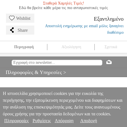
Σταθερά Χαμηλές Τιμές!
Εδώ θα βρείτε κάθε μέρα τις πιο ανταγωνιστικές τιμές
Εξαντλημένο
Wishlist
Αποστολή ενημέρωσης με email μόλις ξαναγίνει
Share
διαθέσιμο
Περιγραφή
Αξιολόγηση
Σχετικά
SERGEI RACHMANINOFF - ELEGIE OP.3 NO.1
MSC.604921
MSC.604921
SCHOTT SOHNE
SCHOTT SOHNE
ΜΟΥΣΙΚΑ
ΒΙΒΛΙΑ ΠΛΗΚΤΡΩΝ
SERGEI RACHMANINOFF - ELEGIE
Πληροφορίες & Υπηρεσίες >
OP.3 NO.1
0
Η ιστοσελίδα χρησιμοποιεί cookies για την ευκολία της
περιήγησης, την εξατομίκευση περιεχομένου και διαφημίσεων και
την ανάλυση της επισκεψιμότητάς μας. Δείτε τους ανανεωμένους
όρους χρήσης για την προστασία δεδομένων και τα cookies.
Πληροφορίες
Ρυθμίσεις
Απόρριψη
Αποδοχή