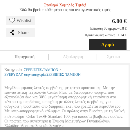
Σταθερά Χαμηλές Τιμές!
Εδώ θα βρείτε κάθε μέρα τις πιο ανταγωνιστικές τιμές
6.80 €
Wishlist
Ελάχιστη 30 ημερών 6.8 €
Share
Προτεινόμενη λιανική 11.74 €
Αγορά
Περιγραφή
Αξιολόγηση
Σχετικά
Κατηγορία:
•
ΣΕΡΒΙΕΤΕΣ-ΤΑΜΠΟΝ
EVERYDAY στην κατηγορία ΣΕΡΒΙΕΤΕΣ-ΤΑΜΠΟΝ
Μεγάλου μήκους λεπτές σερβιέτες, με φτερά προστασίας. Με την
επαναστατική τεχνολογία Center Plus, με διευρυμένο πυρήνα, που
εξασφαλίζει έως και 30% μεγαλύτερη απορροφητική επιφάνεια στο
κέντρο της σερβιέτας, σε σχέση με άλλες λεπτές σερβιέτες, για
ασύγκριτη προστασία από διαρροές, εκεί που χρειάζεται περισσότερο.
Με υπερ-απορροφητικό κάλυμμα. Οι πρώτες στην Ευρώπη με τη διεθνή
πιστοποίηση Oeko-Tex� Standard 100, για απουσία βλαβερών ουσιών.
Οι πρώτες που συνέστησε η Ένωση Μαιευτήρων Γυναικολόγων
Ελλάδος. Δερματολογικά ελεγμένες..