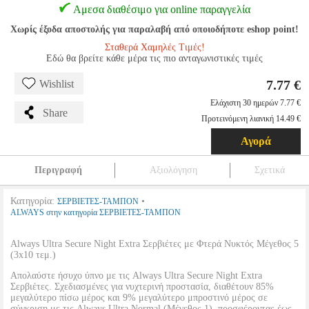
Αμεσα διαθέσιμο για online παραγγελία
Χωρίς έξοδα αποστολής για παραλαβή από οποιοδήποτε eshop point!
Σταθερά Χαμηλές Τιμές!
Εδώ θα βρείτε κάθε μέρα τις πιο ανταγωνιστικές τιμές
7.77 €
Wishlist
Ελάχιστη 30 ημερών 7.77 €
Share
Προτεινόμενη λιανική 14.49 €
Αγορά
Περιγραφή
Αξιολόγηση
Σχετικά
Κατηγορία:
•
ΣΕΡΒΙΕΤΕΣ-ΤΑΜΠΟΝ
ALWAYS στην κατηγορία ΣΕΡΒΙΕΤΕΣ-ΤΑΜΠΟΝ
Always Ultra Secure Night Extra Σερβιέτες με Φτερά Νυκτός Μέγεθος 5
(3x10 τεμ.)
Απολαύστε ήσυχο ύπνο με τις Always Ultra Secure Night Extra
Σερβιέτες. Σχεδιασμένες για νυχτερινή προστασία, διαθέτουν 85%
μεγαλύτερο πίσω μέρος και 9% μεγαλύτερο μπροστινό μέρος σε
σύγκριση με τις Always Ultra Normal (Μέγεθος 1), προσφέροντας έως