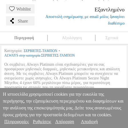
Εξαντλημένο
Wishlist
Αποστολή ενημέρωσης με email μόλις ξαναγίνει
Share
διαθέσιμο
Περιγραφή
Αξιολόγηση
Σχετικά
Κατηγορία:
•
ΣΕΡΒΙΕΤΕΣ-ΤΑΜΠΟΝ
ALWAYS στην κατηγορία ΣΕΡΒΙΕΤΕΣ-ΤΑΜΠΟΝ
Οι σερβιέτες Always Platinum είναι σχεδιασμένες για να σας
προσφέρουν μηδενικές διαρροές, μηδενικές μετακινήσεις και απόλυτη
άνεση. Με τις σερβιέτες Always Platinum μπορείτε να συνεχίσετε να
ονειρεύεστε χωρίς ανησυχίες. Οι Always Platinum Secure Night
Μέγεθος 4 έχουν 60% μεγαλύτερο πίσω μέρος, για περισσότερη
προστασία τις στιγμές που τη χρειάζεστε περισσότερο.
•
OEM:
80763750
Η ιστοσελίδα χρησιμοποιεί cookies για την ευκολία της
περιήγησης, την εξατομίκευση περιεχομένου και διαφημίσεων και
ΣΕΡΒΙΕΤΕΣ ALWAYS ULTRA PLATINUM SECURE NIGHT
160TMX (8Χ20TMX)
ANA.PNS0469
ANA.PNS0469
ALWAYS
την ανάλυση της επισκεψιμότητάς μας. Δείτε τους ανανεωμένους
ALWAYS
ΣΕΡΒΙΕΤΕΣ-ΤΑΜΠΟΝ
Κατηγορία: ΣΕΡΒΙΕΤΕΣ-
Πληροφορίες & Υπηρεσίες >
όρους χρήσης για την προστασία δεδομένων και τα cookies.
ΤΑΜΠΟΝ •ALWAYS στην κατηγορία ΣΕΡΒΙΕΤΕΣ-ΤΑΜΠΟΝ Οι
Πληροφορίες
σερβιέτες Always Platinum είναι σχεδιασμένες για να σας
Ρυθμίσεις
Απόρριψη
Αποδοχή
προσφέρουν μηδενικές διαρροές, μηδενικές μετακινήσεις και