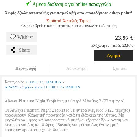
Αμεσα διαθέσιμο για online παραγγελία
Χωρίς έξοδα αποστολής για παραλαβή από οποιοδήποτε eshop point!
Σταθερά Χαμηλές Τιμές!
Εδώ θα βρείτε κάθε μέρα τις πιο ανταγωνιστικές τιμές
23.97 €
Wishlist
Ελάχιστη 30 ημερών 23.97 €
Share
Αγορά
Περιγραφή
Αξιολόγηση
Σχετικά
Κατηγορία:
•
ΣΕΡΒΙΕΤΕΣ-ΤΑΜΠΟΝ
ALWAYS στην κατηγορία ΣΕΡΒΙΕΤΕΣ-ΤΑΜΠΟΝ
Always Platinum Night Σερβιέτες με Φτερά Μέγεθος 3 (22 τεμάχια)
Οι Always Platinum Night Σερβιέτες με Φτερά Μέγεθος 3 (22 τεμάχια)
προσφέρουν εξαιρετική προστασία κατά τη διάρκεια της νύχτας. Με
μεγαλύτερο μήκος και απορροφητικό πυρήνα, εξασφαλίζουν άνεση και
σιγουριά για έως και 8 ώρες. Ιδανικές για μέτρια έως έντονη ροή,
παρέχουν προστασία χωρίς διαρροές.