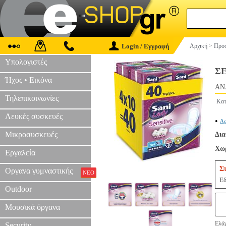
Login / Εγγραφή
Αρχική
>
Προσ
Υπολογιστές
ΣΕ
Ήχος • Εικόνα
AN
Τηλεπικοινωνίες
Κατ
Λευκές συσκευές
•
Δε
Μικροσυσκευές
Δια
Χωρ
Εργαλεία
Σ
Οργανα γυμναστικής
ΝΕΟ
Εδ
Outdoor
Μουσικά όργανα
Ελάχ
Security