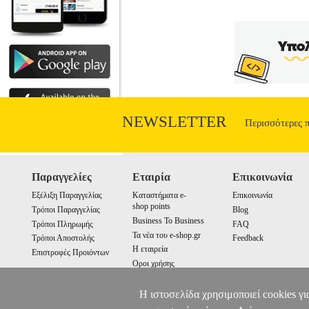
αποδεδειγμένη προστασία από δυσάρεστε
Με ελαστικά πλαϊνά, για άνεση και 
συσκευασία για υγιεινή προστασία και
NEWSLETTER
Περισσότερες 
Παραγγελίες
Εταιρία
Επικοινωνία
Εξέλιξη Παραγγελίας
Καταστήματα e-
Επικοινωνία
shop points
Τρόποι Παραγγελίας
Blog
Business To Business
Τρόποι Πληρωμής
FAQ
Τα νέα του e-shop.gr
Τρόποι Αποστολής
Feedback
Η εταιρεία
Επιστροφές Προιόντων
Οροι χρήσης
Cookies
Η ιστοσελίδα χρησιμοποιεί cookies γι