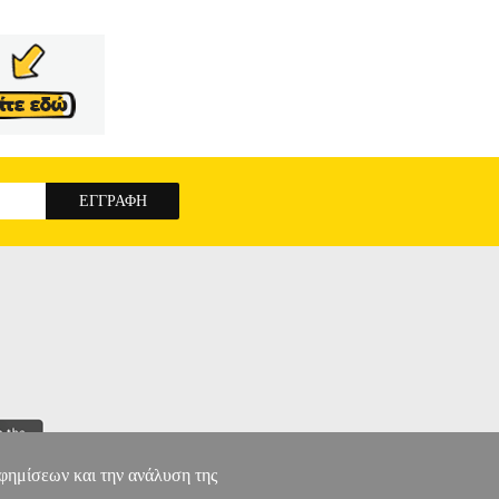
τές για διακριτικότητα και άριστη εφαρμογή.•
αμένουν σταθερές στη θέση τους.• Ατομική
ΡΑΤΕΙΑΣ SANI LADY SENSITIVE EXTRA
αφημίσεων και την ανάλυση της