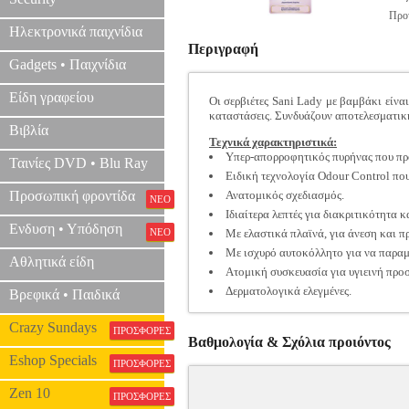
Προτ
Ηλεκτρονικά παιχνίδια
Περιγραφή
Gadgets • Παιχνίδια
Είδη γραφείου
Οι σερβιέτες Sani Lady με βαμβάκι είναι
καταστάσεις. Συνδυάζουν αποτελεσματική
Βιβλία
Τεχνικά χαρακτηριστικά:
Υπερ-απορροφητικός πυρήνας που προφ
Ταινίες DVD • Blu Ray
Ειδική τεχνολογία Odour Control που
Προσωπική φροντίδα
Ανατομικός σχεδιασμός.
ΝΕΟ
Ιδιαίτερα λεπτές για διακριτικότητα 
Ενδυση • Υπόδηση
ΝΕΟ
Με ελαστικά πλαϊνά, για άνεση και π
Με ισχυρό αυτοκόλλητο για να παραμέ
Αθλητικά είδη
Ατομική συσκευασία για υγιεινή προσ
Δερματολογικά ελεγμένες.
Βρεφικά • Παιδικά
Crazy Sundays
ΠΡΟΣΦΟΡΕΣ
Βαθμολογία & Σχόλια προιόντος
Eshop Specials
ΠΡΟΣΦΟΡΕΣ
Zen 10
ΠΡΟΣΦΟΡΕΣ