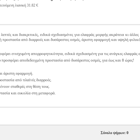
εινόμενη λιανική 31.82 €
 λεπτές και διακριτικές, ειδικά σχεδιασμένες για ελαφράς μορφής ακράτεια κι άλλες 
 προστασία από διαρροές και δυσάρεστες οσμές, άριστη εφαρμογή και υψηλή φιλικό
έρει ενισχυμένη απορροφητικότητα, ειδικά σχεδιασμένη για τις ανάγκες ελαφράς α
 προσφέρει αποδεδειγμένη προστασία από δυσάρεστες οσμές, για έως και 8 ώρες!
και άριστη εφαρμογή.
ροστασία από πλαϊνές διαρροές.
νουν σταθερές στη θέση τους.
τασία και ευκολία στη μεταφορά.
Σύνολο ψήφων: 0