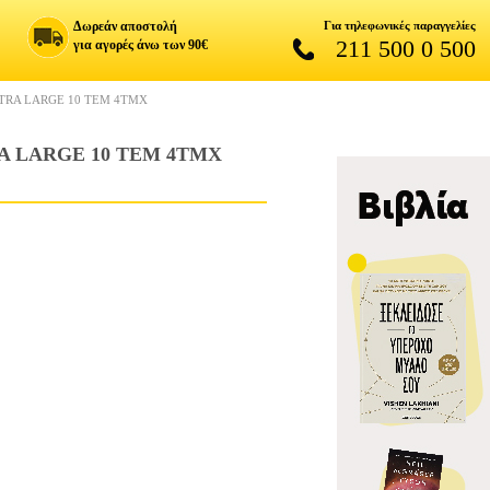
Δωρεάν αποστολή
Για τηλεφωνικές παραγγελίες
211 500 0 500
για αγορές άνω των 90€
XTRA LARGE 10 TEM 4ΤΜΧ
RA LARGE 10 TEM 4ΤΜΧ