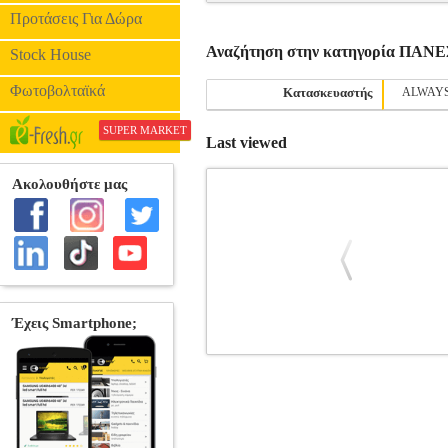
Προτάσεις Για Δώρα
Αναζήτηση στην κατηγορία ΠΑΝ
Stock House
Φωτοβολταϊκά
Κατασκευαστής
ALWAY
SUPER MARKET
Last viewed
ΣΕΡΒΙΕΤΕΣ ΑΚΡΑΤΕΙΑΣ SANI LADY
Κατηγορία: ΠΑΝΕΣ ΑΚΡΑΤΕΙΑΣ •SANI 
σχεδιασμένες για ελαφράς μορφής ακράτ
από διαρροές και δυσάρεστες οσμές, 
προφέρει ενισχυμένη απορροφητικότ