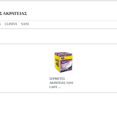
ΕΣ ΑΚΡΑΤΕΙΑΣ
S
CLINIVA
SANI
ΣΕΡΒΙΕΤΕΣ
ΑΚΡΑΤΕΙΑΣ SANI
LADY ...
 SENSITIVE EXTRA LARGE 10 TEM 4ΤΜΧ
ANA.PNS0637
ANA
στην κατηγορία ΠΑΝΕΣ ΑΚΡΑΤΕΙΑΣ Οι σερβιέτες Sani Lady με βαμβ
εια κι άλλες ειδικές χρήσεις, όπως λοχεία και μετεγχειρητικές κατα
άριστη εφαρμογή και υψηλή φιλικότητα προς το δέρμα. Τεχνικά χαρακ
ητα, ειδικά σχεδιασμένη για τις ανάγκες ελαφράς ακράτειας.• Ειδικ