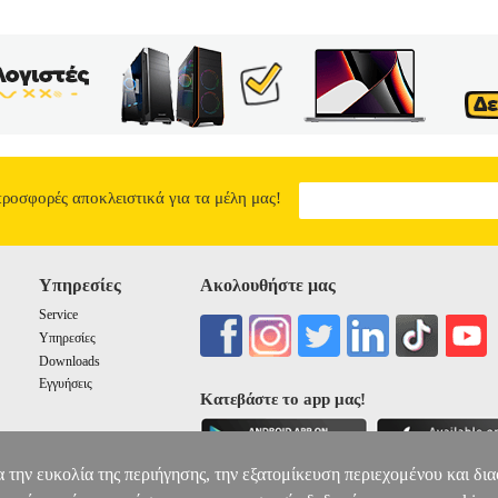
ς οσμές, για έως και 8 ώρες!• Ανατομικός σχεδιασμός.• Ιδιαίτερα λεπ
προστασία από πλαϊνές διαρροές.• Με ισχυρό αυτοκόλλητο για να παρ
 ευκολία στη μεταφορά.• Δερματολογικά ελεγμένες.
ΣΕΡΒΙΕΤΕΣ ΑΚ
LARGE 10 TEM 4ΤΜΧ
15.32
προσφορές αποκλειστικά για τα μέλη μας!
Υπηρεσίες
Ακολουθήστε μας
Service
Υπηρεσίες
Downloads
Εγγυήσεις
Κατεβάστε το app μας!
α την ευκολία της περιήγησης, την εξατομίκευση περιεχομένου και δι