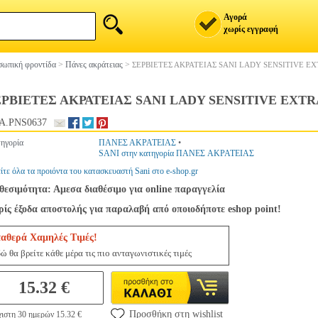
Αγορά
χωρίς εγγραφή
ωπική φροντίδα
>
Πάνες ακράτειας
>
ΣΕΡΒΙΕΤΕΣ ΑΚΡΑΤΕΙΑΣ SANI LADY SENSITIVE E
ΡΒΙΕΤΕΣ ΑΚΡΑΤΕΙΑΣ SANI LADY SENSITIVE EXT
A.PNS0637
ηγορία
ΠΑΝΕΣ ΑΚΡΑΤΕΙΑΣ
•
SANI στην κατηγορία ΠΑΝΕΣ ΑΚΡΑΤΕΙΑΣ
ίτε όλα τα προιόντα του κατασκευαστή Sani στο e-shop.gr
θεσιμότητα: Αμεσα διαθέσιμο για online παραγγελία
ίς έξοδα αποστολής για παραλαβή από οποιοδήποτε eshop point!
ταθερά Χαμηλές Τιμές!
ώ θα βρείτε κάθε μέρα τις πιο ανταγωνιστικές τιμές
15.32 €
Προσθήκη στη wishlist
ιστη 30 ημερών 15.32 €