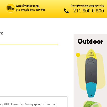
Δωρεάν αποστολή
Για τηλεφωνικές παραγγελίες
211 500 0 500
για αγορές άνω των 90€
ΗΣ
η UHF. Είναι εύκολο στη χρήση, all-in-one,