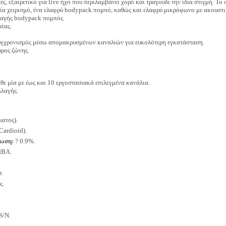
ές, εξαιρετικό για live ήχο που περιλαμβάνει χορό και τραγούδι την ίδια στιγμή. Το
ρία χειρισμό, ένα ελαφρύ bodypack πομπό, καθώς και ελαφρύ μικρόφωνο με ακουστι
παγής bodypack πομπός.
ίας.
συγχρονισμός μέσω απομακρυσμένων καναλιών για ευκολότερη εγκατάσταση.
ύρος ζώνης.
θε μία με έως και 10 εργοστασιακά επιλεγμένα κανάλια.
λλαγής.
ατος).
Cardioid).
φωση:
? 0.9%.
dBA.
z.
ς.
S/N.