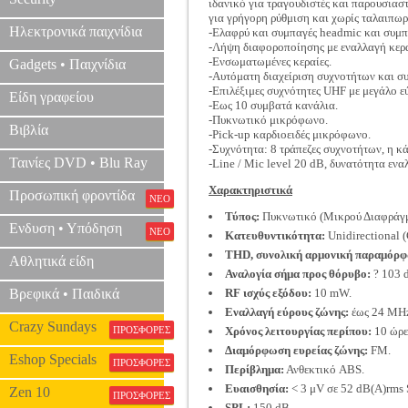
ιδανικό για τραγουδιστές και παρουσιαστ
για γρήγορη ρύθμιση και χωρίς ταλαιπω
Ηλεκτρονικά παιχνίδια
-Ελαφρύ και συμπαγές headmic και συμ
-Λήψη διαφοροποίησης με εναλλαγή κερα
-Ενσωματωμένες κεραίες.
Gadgets • Παιχνίδια
-Αυτόματη διαχείριση συχνοτήτων και 
-Επιλέξιμες συχνότητες UHF με μεγάλο ε
Είδη γραφείου
-Εως 10 συμβατά κανάλια.
-Πυκνωτικό μικρόφωνο.
Βιβλία
-Pick-up καρδιοειδές μικρόφωνο.
-Συχνότητα: 8 τράπεζες συχνοτήτων, η κά
Ταινίες DVD • Blu Ray
-Line / Mic level 20 dB, δυνατότητα ενα
Χαρακτηριστικά
Προσωπική φροντίδα
ΝΕΟ
Τύπος:
Πυκνωτικό (Μικρού Διαφράγμ
Ενδυση • Υπόδηση
ΝΕΟ
Κατευθυντικότητα:
Unidirectional (
THD, συνολική αρμονική παραμόρ
Αθλητικά είδη
Αναλογία σήμα προς θόρυβο:
? 103 
Βρεφικά • Παιδικά
RF ισχύς εξόδου:
10 mW.
Εναλλαγή εύρους ζώνης:
έως 24 MH
Crazy Sundays
ΠΡΟΣΦΟΡΕΣ
Χρόνος λειτουργίας περίπου:
10 ώρε
Διαμόρφωση ευρείας ζώνης:
FM.
Eshop Specials
ΠΡΟΣΦΟΡΕΣ
Περίβλημα:
Ανθεκτικό ABS.
Eυαισθησία:
< 3 μV σε 52 dB(A)rms 
Zen 10
ΠΡΟΣΦΟΡΕΣ
SPL:
150 dB.