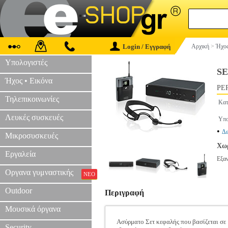
Login / Εγγραφή
Αρχική
>
Ήχος
Υπολογιστές
S
Ήχος • Εικόνα
PER
Τηλεπικοινωνίες
Κατ
Λευκές συσκευές
Υπο
•
Δε
Μικροσυσκευές
Χωρ
Εργαλεία
Εξα
Οργανα γυμναστικής
ΝΕΟ
Outdoor
Περιγραφή
Μουσικά όργανα
Ασύρματο Σετ κεφαλής που βασίζεται σε 
Security