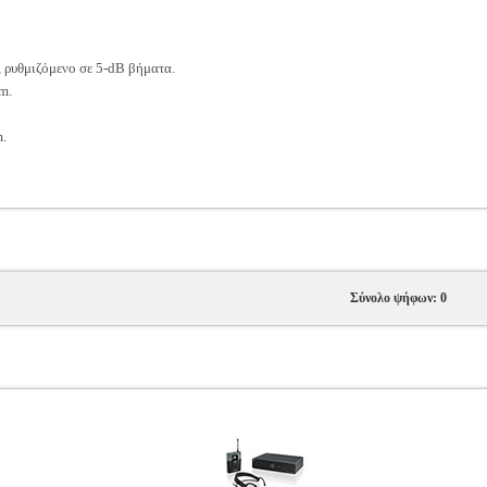
 ρυθμιζόμενο σε 5-dB βήματα.
m.
.
Σύνολο ψήφων: 0