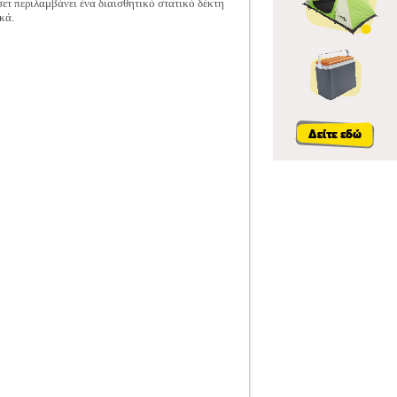
 σετ περιλαμβάνει ένα διαισθητικό στατικό δέκτη
κά.