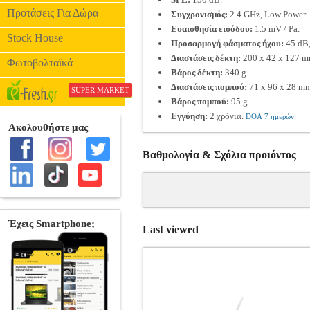
Προτάσεις Για Δώρα
Συγχρονισμός:
2.4 GHz, Low Power.
Ευαισθησία εισόδου:
1.5 mV / Pa.
Stock House
Προσαρμογή φάσματος ήχου:
45 dB,
Διαστάσεις δέκτη:
200 x 42 x 127 m
Φωτοβολταϊκά
Βάρος δέκτη:
340 g.
Διαστάσεις πομπού:
71 x 96 x 28 mm
SUPER MARKET
Βάρος πομπού:
95 g.
Εγγύηση:
2 χρόνια.
DOA 7 ημερών
Βαθμολογία & Σχόλια προιόντος
Last viewed