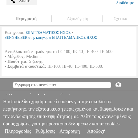
Share
διαθέσιμο
Περιγραφή
Αξιολόγηση
Σχετικά
Κατηγορία:
•
ΕΠΑΓΓΕΛΜΑΤΙΚΟΣ ΗΧΟΣ
SENNHEISER στην κατηγορία ΕΠΑΓΓΕΛΜΑΤΙΚΟΣ ΗΧΟΣ
Aνταλλακτικά earpads, για τα IE-100, IE-40, IE-400, IE-500.
•
Μέγεθος:
Medium.
•
Ποσότητα:
5 ζεύγη.
•
Συμβατά ακουστικά:
IE-100, IE-40, IE-400, IE-500.
SENNHEISER 507495 EARPADS ΓΙΑ IE-100 IE-40 IE-400 IE-500
MEDIUM
PER.709868
PER.709868
SENNHEISER
SENNHEISER
ΕΠΑΓΓΕΛΜΑΤΙΚΟΣ ΗΧΟΣ
Κατηγορία: ΕΠΑΓΓΕΛΜΑΤΙΚΟΣ
Πληροφορίες & Υπηρεσίες >
ΗΧΟΣ •SENNHEISER στην κατηγορία
Η ιστοσελίδα χρησιμοποιεί cookies για την ευκολία της
ΕΠΑΓΓΕΛΜΑΤΙΚΟΣ ΗΧΟΣ Aνταλλακτικά earpads, για τα IE-100,
IE-40, IE-400, IE-500.• Μέγεθος: Medium.• Ποσότητα: 5 ζεύγη.•
περιήγησης, την εξατομίκευση περιεχομένου και διαφημίσεων και
Συμβατά ακουστικά: IE-100, IE-40, IE-400, IE-500.
SENNHEISER
την ανάλυση της επισκεψιμότητάς μας. Δείτε τους ανανεωμένους
507495 EARPADS ΓΙΑ IE-100 IE-40 IE-400 IE-500 MEDIUM
όρους χρήσης για την προστασία δεδομένων και τα cookies.
0
Πληροφορίες
Ρυθμίσεις
Απόρριψη
Αποδοχή