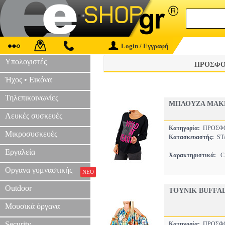
Login / Εγγραφή
Υπολογιστές
ΠΡΟΣΦΟ
Ήχος • Εικόνα
Τηλεπικοινωνίες
ΜΠΛΟΥΖΑ ΜΑΚΡ
Λευκές συσκευές
Κατηγορία:
ΠΡΟΣΦ
Μικροσυσκευές
Κατασκευαστής:
ST
Εργαλεία
Χαρακτηριστικά:
CA
Οργανα γυμναστικής
ΝΕΟ
Outdoor
ΤΟΥΝΙΚ BUFFAL
Μουσικά όργανα
Security
Κατηγορία:
ΠΡΟΣΦ