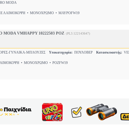
RO MODA
 ΛΑΙΜΟΚΟΨΗ • ΜΟΝΟΧΡΩΜΟ • ΜΑΥΡΟFW19
 MODA VMHAPPY 10222503 ΡΟΖ
(PL3.122143647)
ΟΡΕΣ-ΓΥΝΑΙΚΑ-ΜΠΛΟΥΖΕΣ
Υποκατηγορία:
ΠΟΥΛΟΒΕΡ
Κατασκευαστής:
VE
ΙΜΟΚΟΨΗ • ΜΟΝΟΧΡΩΜΟ • ΡΟΖFW19