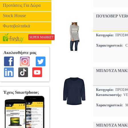
Προτάσεις Για Δώρα
Stock House
ΠΟΥΛΟΒΕΡ VERO
Φωτοβολταϊκά
Κατηγορία:
ΠΡΟΣΦ
SUPER MARKET
Χαρακτηριστικά:
CH
ΜΠΛΟΥΖΑ ΜΑΚΡ
Κατηγορία:
ΠΡΟΣΦ
Κατασκευαστής:
VE
Χαρακτηριστικά:
ΜΟ
ΜΠΛΟΥΖΑ ΜΑΚΡ