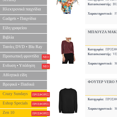
Κατασκευαστής:
BU
Ηλεκτρονικά παιχνίδια
Χαρακτηριστικά:
FL
Gadgets • Παιχνίδια
Είδη γραφείου
ΜΠΛΟΥΖΑ ΜΑΚΡ
Βιβλία
Ταινίες DVD • Blu Ray
Κατηγορία:
ΠΡΟΣΦ
Κατασκευαστής:
VE
Προσωπική φροντίδα
ΝΕΟ
Χαρακτηριστικά:
ΜΟ
Ενδυση • Υπόδηση
ΝΕΟ
Αθλητικά είδη
ΦΟΥΤΕΡ VERO M
Βρεφικά • Παιδικά
Crazy Sundays
ΠΡΟΣΦΟΡΕΣ
Κατηγορία:
ΠΡΟΣΦ
Eshop Specials
ΠΡΟΣΦΟΡΕΣ
Χαρακτηριστικά:
ΜΟ
Zen 10
ΠΡΟΣΦΟΡΕΣ