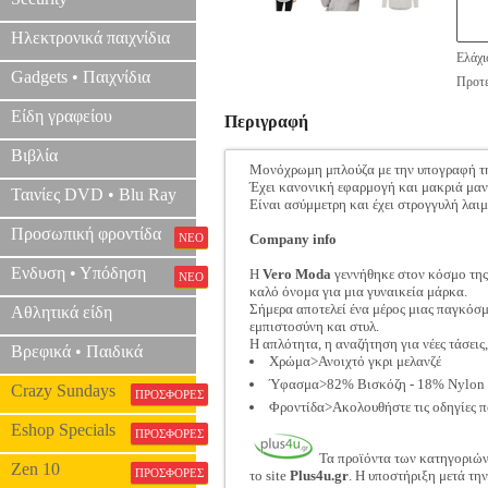
Ηλεκτρονικά παιχνίδια
Ελάχι
Gadgets • Παιχνίδια
Προτε
Είδη γραφείου
Περιγραφή
Βιβλία
Μονόχρωμη μπλούζα με την υπογραφή τ
Έχει κανονική εφαρμογή και μακριά μαν
Ταινίες DVD • Blu Ray
Είναι ασύμμετρη και έχει στρογγυλή λαι
Προσωπική φροντίδα
ΝΕΟ
Company info
Ενδυση • Υπόδηση
Η
Vero Moda
γεννήθηκε στον κόσμο της 
ΝΕΟ
καλό όνομα για μια γυναικεία μάρκα.
Σήμερα αποτελεί ένα μέρος μιας παγκόσμ
Αθλητικά είδη
εμπιστοσύνη και στυλ.
Η απλότητα, η αναζήτηση για νέες τάσεις
Βρεφικά • Παιδικά
Χρώμα>Ανοιχτό γκρι μελανζέ
Ύφασμα>82% Βισκόζη - 18% Nylon
Crazy Sundays
ΠΡΟΣΦΟΡΕΣ
Φροντίδα>Ακολουθήστε τις οδηγίες π
Eshop Specials
ΠΡΟΣΦΟΡΕΣ
Τα προϊόντα των κατηγοριώ
Zen 10
ΠΡΟΣΦΟΡΕΣ
το site
Plus4u.gr
. Η υποστήριξη μετά τη