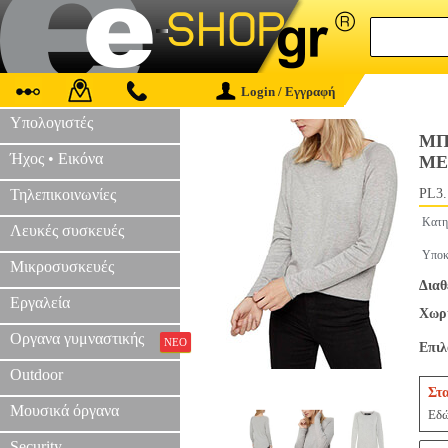
Login / Εγγραφή
Υπολογιστές
ΜΠ
Ήχος • Εικόνα
ΜΕ
Τηλεπικοινωνίες
PL3.
Κατη
Λευκές συσκευές
Υποκ
Μικροσυσκευές
Διαθ
Εργαλεία
Χωρί
Οργανα γυμναστικής
ΝΕΟ
Επι
Outdoor
Στ
Μουσικά όργανα
Εδώ
Security