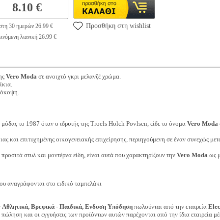
8.10 €
Προσθήκη στη wishlist
στη 30 ημερών 26.99 €
ινόμενη λιανική 26.99 €
ης
Vero Moda
σε ανοιχτό γκρι μελανζέ χρώμα.
ίκια.
μόκοψη.
μόδας το 1987 όταν ο ιδρυτής της Troels Holch Povlsen, είδε το όνομα
Vero Moda
ιας και επιτυχημένης οικογενειακής επιχείρησης, περιηγούμενη σε έναν συνεχώς με
, προσιτά στυλ και μοντέρνα είδη, είναι αυτά που χαρακτηρίζουν την
Vero Moda
ως μ
ου αναγράφονται στο ειδικό ταμπελάκι
ν
Αθλητικά, Βρεφικά - Παιδικά, Ενδυση Υπόδηση
πωλούνται από την εταιρεία
Ele
ν πώληση και οι εγγυήσεις των προϊόντων αυτών παρέχονται από την ίδια εταιρεία μέ