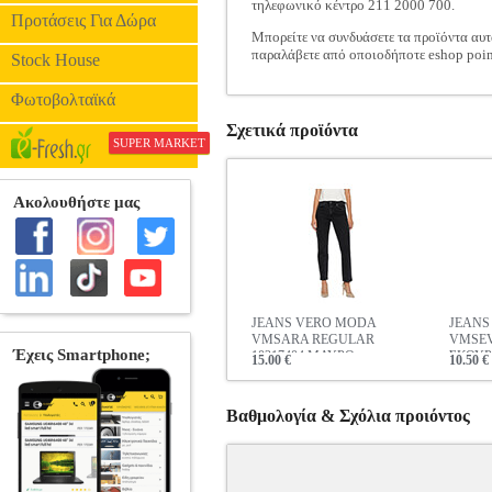
τηλεφωνικό κέντρο 211 2000 700.
Προτάσεις Για Δώρα
Μπορείτε να συνδυάσετε τα προϊόντα αυτ
παραλάβετε από οποιοδήποτε eshop poin
Stock House
Φωτοβολταϊκά
Σχετικά προϊόντα
SUPER MARKET
JEANS VERO MODA
JEANS
VMSARA REGULAR
VMSEV
10217404 ΜΑΥΡΟ
ΣΚΟΥ
15.00 €
10.50 €
Βαθμολογία & Σχόλια προιόντος