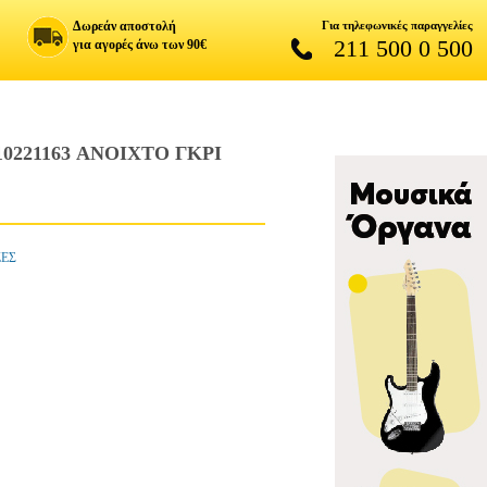
Δωρεάν αποστολή
Για τηλεφωνικές παραγγελίες
211 500 0 500
για αγορές άνω των 90€
21163 ΑΝΟΙΧΤΟ ΓΚΡΙ
ΖΕΣ