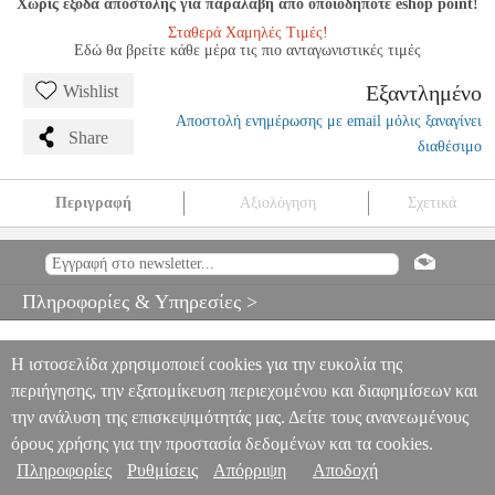
Χωρίς έξοδα αποστολής για παραλαβή από οποιοδήποτε eshop point!
Σταθερά Χαμηλές Τιμές!
Εδώ θα βρείτε κάθε μέρα τις πιο ανταγωνιστικές τιμές
Εξαντλημένο
Wishlist
Αποστολή ενημέρωσης με email μόλις ξαναγίνει
Share
διαθέσιμο
Περιγραφή
Αξιολόγηση
Σχετικά
SCHUMANN - KINDERSZENEN OP.15 URTEXT
MSC.605943
MSC.605943
UNIVERSAL EDITIONS
UNIVERSAL EDITIONS
ΜΟΥΣΙΚΑ ΒΙΒΛΙΑ ΠΛΗΚΤΡΩΝ
SCHUMANN -
Πληροφορίες & Υπηρεσίες >
KINDERSZENEN OP.15 URTEXT
0
Η ιστοσελίδα χρησιμοποιεί cookies για την ευκολία της
περιήγησης, την εξατομίκευση περιεχομένου και διαφημίσεων και
την ανάλυση της επισκεψιμότητάς μας. Δείτε τους ανανεωμένους
όρους χρήσης για την προστασία δεδομένων και τα cookies.
Πληροφορίες
Ρυθμίσεις
Απόρριψη
Αποδοχή