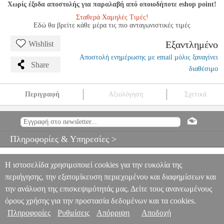
Χωρίς έξοδα αποστολής για παραλαβή από οποιοδήποτε eshop point!
Σταθερά Χαμηλές Τιμές!
Εδώ θα βρείτε κάθε μέρα τις πιο ανταγωνιστικές τιμές
Εξαντλημένο
Wishlist
Αποστολή ενημέρωσης με email μόλις ξαναγίνει
Share
διαθέσιμο
Περιγραφή
Αξιολόγηση
Σχετικά
SCHUMANN - BLUMENSTUCK OP.19 / ΕΚΔΟΣΕΙΣ PETERS
MSC.606422
MSC.606422
EDITION PETERS
EDITION PETERS
ΜΟΥΣΙΚΑ ΒΙΒΛΙΑ ΠΛΗΚΤΡΩΝ
SCHUMANN -
Πληροφορίες & Υπηρεσίες >
BLUMENSTUCK OP.19 / ΕΚΔΟΣΕΙΣ PETERS
0
Η ιστοσελίδα χρησιμοποιεί cookies για την ευκολία της
περιήγησης, την εξατομίκευση περιεχομένου και διαφημίσεων και
την ανάλυση της επισκεψιμότητάς μας. Δείτε τους ανανεωμένους
όρους χρήσης για την προστασία δεδομένων και τα cookies.
Πληροφορίες
Ρυθμίσεις
Απόρριψη
Αποδοχή