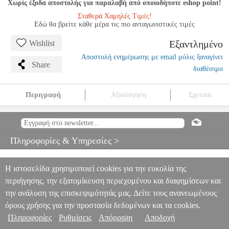
Χωρίς έξοδα αποστολής για παραλαβή από οποιοδήποτε eshop point!
Σταθερά Χαμηλές Τιμές!
Εδώ θα βρείτε κάθε μέρα τις πιο ανταγωνιστικές τιμές
Εξαντλημένο
Wishlist
Αποστολή ενημέρωσης με email μόλις ξαναγίνει
Share
διαθέσιμο
Περιγραφή
Αξιολόγηση
Σχετικά
SCHOENBERG - KAMMERSYMPHONIE OP.9
MSC.604594
MSC.604594
UNIVERSAL EDITIONS
UNIVERSAL EDITIONS
ΜΟΥΣΙΚΑ ΒΙΒΛΙΑ ΠΛΗΚΤΡΩΝ
SCHOENBERG -
Πληροφορίες & Υπηρεσίες >
KAMMERSYMPHONIE OP.9
0
Η ιστοσελίδα χρησιμοποιεί cookies για την ευκολία της
περιήγησης, την εξατομίκευση περιεχομένου και διαφημίσεων και
την ανάλυση της επισκεψιμότητάς μας. Δείτε τους ανανεωμένους
όρους χρήσης για την προστασία δεδομένων και τα cookies.
Πληροφορίες
Ρυθμίσεις
Απόρριψη
Αποδοχή