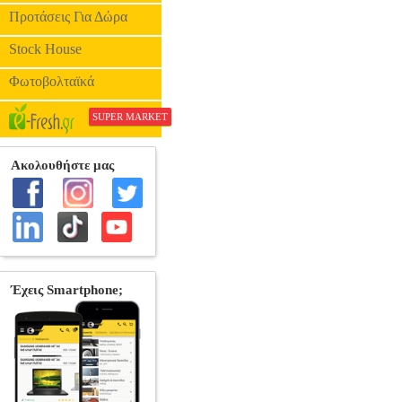
Προτάσεις Για Δώρα
Stock House
Φωτοβολταϊκά
SUPER MARKET