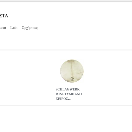
ΥΣΤΑ
ιακά
Latin
Ορχήστρας
SCHLAGWERK
RTS6 ΤΥΜΠΑΝΟ
ΧΕΙΡΟΣ...
ΧΕΙΡΟΣ - FRAME DRUM 24''
MSC.303583
MSC.303583
SCH
SCHLAGWERK RTS6 ΤΥΜΠΑΝΟ ΧΕΙΡΟΣ - FRAME DRUM 
0