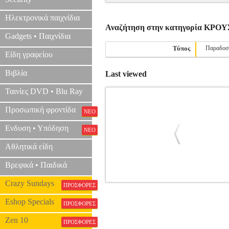
Ηλεκτρονικά παιχνίδια
Αναζήτηση στην κατηγορία ΚΡΟ
Gadgets • Παιχνίδια
Τύπος
Παραδοσ
Είδη γραφείου
Βιβλία
Last viewed
Ταινίες DVD • Blu Ray
Προσωπική φροντίδα
ΝΕΟ
Ενδυση • Υπόδηση
ΝΕΟ
Αθλητικά είδη
Βρεφικά • Παιδικά
Crazy Sundays
ΠΡΟΣΦΟΡΕΣ
SCHLAGWERK RTS6 ΤΥΜΠΑΝΟ 
Eshop Specials
ΠΡΟΣΦΟΡΕΣ
Zen 10
ΠΡΟΣΦΟΡΕΣ