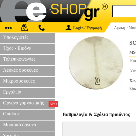
Login / Εγγραφή
Αρχική
>
Μουσ
Υπολογιστές
S
Ήχος • Εικόνα
MS
Τηλεπικοινωνίες
Κατ
Λευκές συσκευές
Υπο
Μικροσυσκευές
Χωρ
Εξα
Εργαλεία
Οργανα γυμναστικής
ΝΕΟ
Outdoor
Βαθμολογία & Σχόλια προιόντος
Μουσικά όργανα
Security