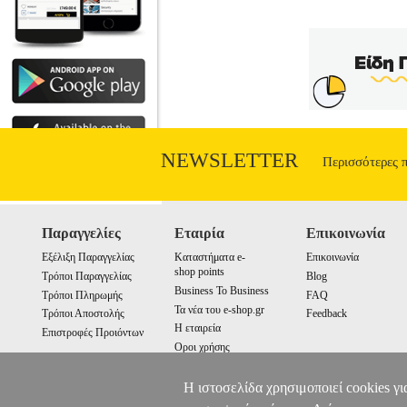
NEWSLETTER
Περισσότερες 
Παραγγελίες
Εταιρία
Επικοινωνία
Εξέλιξη Παραγγελίας
Καταστήματα e-
Επικοινωνία
shop points
Τρόποι Παραγγελίας
Blog
Business To Business
Τρόποι Πληρωμής
FAQ
Τα νέα του e-shop.gr
Τρόποι Αποστολής
Feedback
Η εταιρεία
Επιστροφές Προιόντων
Οροι χρήσης
Cookies
Η ιστοσελίδα χρησιμοποιεί cookies γι