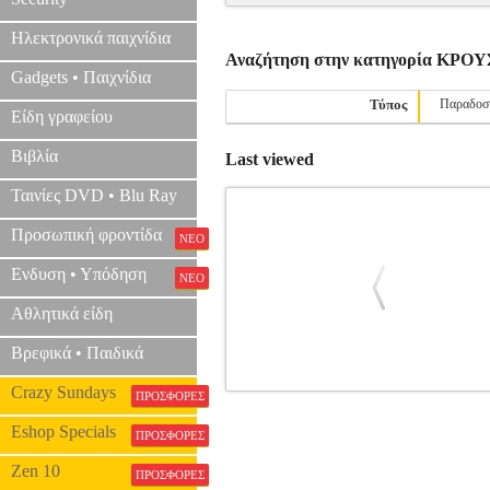
Ηλεκτρονικά παιχνίδια
Αναζήτηση στην κατηγορία ΚΡΟ
Gadgets • Παιχνίδια
Τύπος
Παραδοσ
Είδη γραφείου
Βιβλία
Last viewed
Ταινίες DVD • Blu Ray
Προσωπική φροντίδα
ΝΕΟ
Ενδυση • Υπόδηση
ΝΕΟ
Αθλητικά είδη
Βρεφικά • Παιδικά
Crazy Sundays
ΠΡΟΣΦΟΡΕΣ
SCHLAGWERK DC300S CAJONITO
Eshop Specials
ΠΡΟΣΦΟΡΕΣ
Zen 10
ΠΡΟΣΦΟΡΕΣ