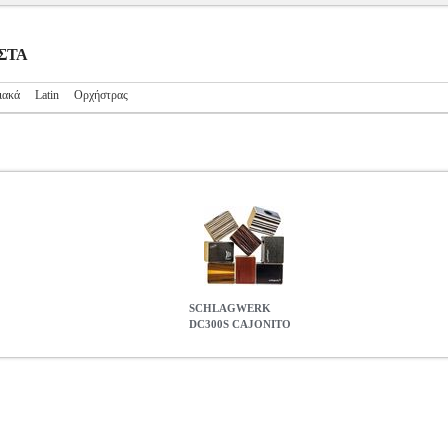
ΥΣΤΑ
ιακά
Latin
Ορχήστρας
SCHLAGWERK
DC300S CAJONITO
MSC.302735
MSC.302735
SCHLAGWERK
SCHLAGWERK
ΚΡΟ
0