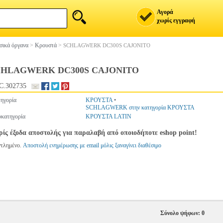
Αγορά
χωρίς εγγραφή
ικά όργανα
>
Κρουστά
>
SCHLAGWERK DC300S CAJONITO
CHLAGWERK DC300S CAJONITO
C.302735
ηγορία
ΚΡΟΥΣΤΑ
•
SCHLAGWERK στην κατηγορία ΚΡΟΥΣΤΑ
κατηγορία
ΚΡΟΥΣΤΑ LATIN
ίς έξοδα αποστολής για παραλαβή από οποιοδήποτε eshop point!
ντλημένο.
Αποστολή ενημέρωσης με email μόλις ξαναγίνει διαθέσιμο
Σύνολο ψήφων: 0