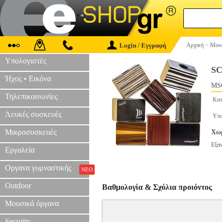
Login / Εγγραφή
Αρχική
>
Μουσ
Υπολογιστές
S
Ήχος • Εικόνα
MS
Τηλεπικοινωνίες
Κατ
Λευκές συσκευές
Υπο
Μικροσυσκευές
Χωρ
Εξα
Εργαλεία
Οργανα γυμναστικής
ΝΕΟ
Outdoor
Βαθμολογία & Σχόλια προιόντος
Μουσικά όργανα
Security