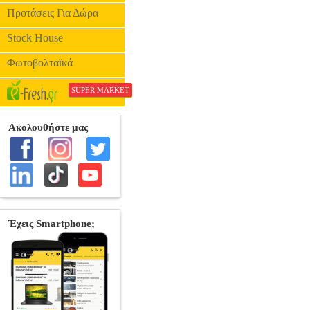
Προτάσεις Για Δώρα
Stock House
Φωτοβολταϊκά
SUPER MARKET