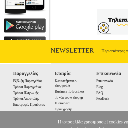
NEWSLETTER
Περισσότερες 
Παραγγελίες
Εταιρία
Επικοινωνία
Εξέλιξη Παραγγελίας
Καταστήματα e-
Επικοινωνία
shop points
Τρόποι Παραγγελίας
Blog
Business To Business
Τρόποι Πληρωμής
FAQ
Τα νέα του e-shop.gr
Τρόποι Αποστολής
Feedback
Η εταιρεία
Επιστροφές Προιόντων
Οροι χρήσης
Cookies
Η ιστοσελίδα χρησιμοποιεί cookies γι