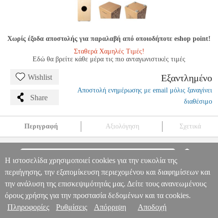
Χωρίς έξοδα αποστολής για παραλαβή από οποιοδήποτε eshop point!
Σταθερά Χαμηλές Τιμές!
Εδώ θα βρείτε κάθε μέρα τις πιο ανταγωνιστικές τιμές
Εξαντλημένο
Wishlist
Αποστολή ενημέρωσης με email μόλις ξαναγίνει
Share
διαθέσιμο
Περιγραφή
Αξιολόγηση
Σχετικά
SCHLAGWERK CP85 CAJON RUDIMENTS STYLES LARGE
MSC.302788
MSC.302788
SCHLAGWERK
SCHLAGWERK
Η ιστοσελίδα χρησιμοποιεί cookies για την ευκολία της
ΚΡΟΥΣΤΑ
SCHLAGWERK CP85 CAJON RUDIMENTS
Πληροφορίες & Υπηρεσίες >
περιήγησης, την εξατομίκευση περιεχομένου και διαφημίσεων και
STYLES LARGE
0
την ανάλυση της επισκεψιμότητάς μας. Δείτε τους ανανεωμένους
όρους χρήσης για την προστασία δεδομένων και τα cookies.
Πληροφορίες
Ρυθμίσεις
Απόρριψη
Αποδοχή