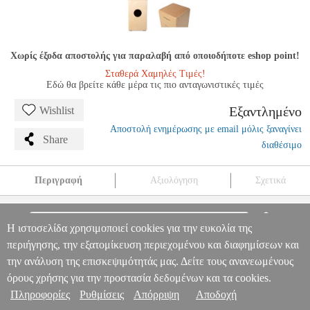
Χωρίς έξοδα αποστολής για παραλαβή από οποιοδήποτε eshop point!
Σταθερά Χαμηλές Τιμές!
Εδώ θα βρείτε κάθε μέρα τις πιο ανταγωνιστικές τιμές
Εξαντλημένο
Wishlist
Αποστολή ενημέρωσης με email μόλις ξαναγίνει
Share
διαθέσιμο
Περιγραφή
Αξιολόγηση
Σχετικά
SCHLAGWERK CP80 CAJON RUDIMENTS NATURE LARGE
MSC.302785
MSC.302785
SCHLAGWERK
SCHLAGWERK
Η ιστοσελίδα χρησιμοποιεί cookies για την ευκολία της
ΚΡΟΥΣΤΑ
SCHLAGWERK CP80 CAJON RUDIMENTS
Πληροφορίες & Υπηρεσίες >
περιήγησης, την εξατομίκευση περιεχομένου και διαφημίσεων και
NATURE LARGE
0
την ανάλυση της επισκεψιμότητάς μας. Δείτε τους ανανεωμένους
όρους χρήσης για την προστασία δεδομένων και τα cookies.
Πληροφορίες
Ρυθμίσεις
Απόρριψη
Αποδοχή