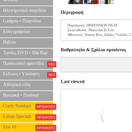
Ηλεκτρονικά παιχνίδια
Περιγραφή
Gadgets • Παιχνίδια
Παραγωγή: DIMENSION FILM
Σκηνοθεσία: Malcolm D. Lee
Είδη γραφείου
Ηθοποιοί: Simon Rex, Ashley Tisdale, C
Βιβλία
Βαθμολογία & Σχόλια προιόντος
Ταινίες DVD • Blu Ray
Προσωπική φροντίδα
ΝΕΟ
Ενδυση • Υπόδηση
ΝΕΟ
Last viewed
Αθλητικά είδη
Βρεφικά • Παιδικά
Crazy Sundays
ΠΡΟΣΦΟΡΕΣ
Eshop Specials
ΠΡΟΣΦΟΡΕΣ
Zen 10
ΠΡΟΣΦΟΡΕΣ