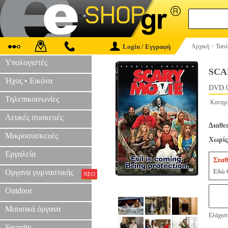
Login / Εγγραφή
Αρχική
>
Ταιν
Υπολογιστές
SCA
Ήχος • Εικόνα
DVD.
Τηλεπικοινωνίες
Κατηγο
Λευκές συσκευές
Διαθε
Μικροσυσκευές
Χωρίς
Εργαλεία
Σταθ
Εδώ θ
Οργανα γυμναστικής
ΝΕΟ
Outdoor
Μουσικά όργανα
Ελάχιστ
Security