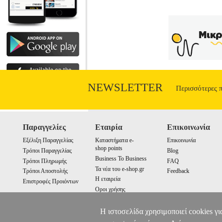
NEWSLETTER
Περισσότερες 
Παραγγελίες
Εταιρία
Επικοινωνία
Εξέλιξη Παραγγελίας
Καταστήματα e-
Επικοινωνία
shop points
Τρόποι Παραγγελίας
Blog
Business To Business
Τρόποι Πληρωμής
FAQ
Τα νέα του e-shop.gr
Τρόποι Αποστολής
Feedback
Η εταιρεία
Επιστροφές Προιόντων
Οροι χρήσης
Cookies
Η ιστοσελίδα χρησιμοποιεί cookies γι