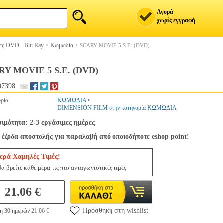
Αγορά
χωρίς εγγραφή
ίες DVD - Blu Ray
>
Κωμωδία
>
SCARY MOVIE 5 S.E. (DVD)
RY MOVIE 5 S.E. (DVD)
07398
ρία
ΚΩΜΩΔΙΑ
•
DIMENSION FILM στην κατηγορία ΚΩΜΩΔΙΑ
σιμότητα: 2-3 εργάσιμες ημέρες
 έξοδα αποστολής για παραλαβή από οποιοδήποτε eshop point!
ερά Χαμηλές Τιμές!
α βρείτε κάθε μέρα τις πιο ανταγωνιστικές τιμές
21.06 €
Προσθήκη στη wishlist
η 30 ημερών 21.06 €