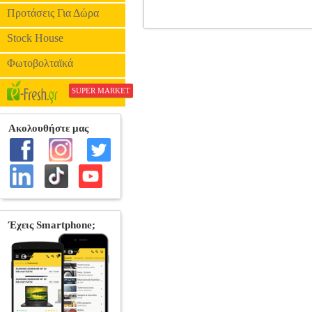
Προτάσεις Για Δώρα
SCARY MOVIE 5 S.E. (DVD
Stock House
•DIMENSION FILM στην κατηγορία 
Φωτοβολταϊκά
SUPER MARKET