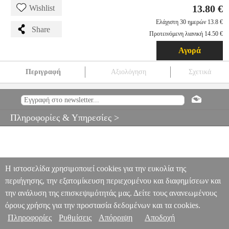
13.80 €
Wishlist
Ελάχιστη 30 ημερών 13.8 €
Share
Προτεινόμενη λιανική 14.50 €
Αγορά
Περιγραφή
Αξιολόγηση
Σχετικά
SBOX LENOVO LAPTOP ADAPTER 45W 20V ROUND LN-
45W2
PER.257671
PER.257671
SBOX
SBOX
ΤΡΟΦΟΔΟΤΙΚΑ
NOTEBOOK
SBOX LENOVO LAPTOP ADAPTER 45W 20V
Πληροφορίες & Υπηρεσίες >
ROUND LN-45W2
13.80
Η ιστοσελίδα χρησιμοποιεί cookies για την ευκολία της
περιήγησης, την εξατομίκευση περιεχομένου και διαφημίσεων και
την ανάλυση της επισκεψιμότητάς μας. Δείτε τους ανανεωμένους
όρους χρήσης για την προστασία δεδομένων και τα cookies.
Πληροφορίες
Ρυθμίσεις
Απόρριψη
Αποδοχή