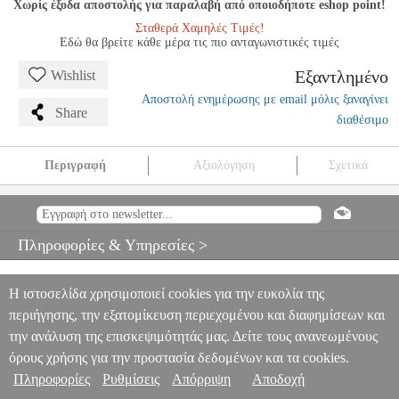
Χωρίς έξοδα αποστολής για παραλαβή από οποιοδήποτε eshop point!
Σταθερά Χαμηλές Τιμές!
Εδώ θα βρείτε κάθε μέρα τις πιο ανταγωνιστικές τιμές
Εξαντλημένο
Wishlist
Αποστολή ενημέρωσης με email μόλις ξαναγίνει
Share
διαθέσιμο
Περιγραφή
Αξιολόγηση
Σχετικά
SAZ 850DB TΟΥΜΠΕΛΕΚΙ AΙΓΥΠΤΙΑΚΟ
MSC.303635
MSC.303635
SAZ
SAZ
ΚΡΟΥΣΤΑ
SAZ 850DB TΟΥΜΠΕΛΕΚΙ
AΙΓΥΠΤΙΑΚΟ
Πληροφορίες & Υπηρεσίες >
0
Η ιστοσελίδα χρησιμοποιεί cookies για την ευκολία της
περιήγησης, την εξατομίκευση περιεχομένου και διαφημίσεων και
την ανάλυση της επισκεψιμότητάς μας. Δείτε τους ανανεωμένους
όρους χρήσης για την προστασία δεδομένων και τα cookies.
Πληροφορίες
Ρυθμίσεις
Απόρριψη
Αποδοχή