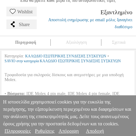
Εδώ θα βρείτε κάθε μέρα τις πιο ανταγωνιστικές τιμές
Εξαντλημένο
Wishlist
Αποστολή ενημέρωσης με email μόλις ξαναγίνει
Share
διαθέσιμο
Περιγραφή
Αξιολόγηση
Σχετικά
Κατηγορία:
•
ΚΑΛΩΔΙΟ ΕΣΩΤΕΡΙΚΗΣ ΣΥΝΔΕΣΗΣ ΣΥΣΚΕΥΩΝ
SAVIO στην κατηγορία ΚΑΛΩΔΙΟ ΕΣΩΤΕΡΙΚΗΣ ΣΥΝΔΕΣΗΣ ΣΥΣΚΕΥΩΝ
Τροφοδοσία για σκληρούς δίσκους και ανεμιστήρες με μια υποδοχή
Molex.
•
Βύσματα:
IDE Molex 4 pin male, IDE Molex 4 pin female, IDE
Molex 3 pin male.
Η ιστοσελίδα χρησιμοποιεί cookies για την ευκολία της
•
Παράμετροι:
12v DC / 5V DC.
•
Μήκος:
18 cm.
περιήγησης, την εξατομίκευση περιεχομένου και διαφημίσεων και
την ανάλυση της επισκεψιμότητάς μας. Δείτε τους ανανεωμένους
SAVIO AK-15 POWER CABLE MOLEX 4 PIN M - MOLEX 4
PIN F + 3 PIN M
PER.586019
PER.586019
SAVIO
SAVIO
όρους χρήσης για την προστασία δεδομένων και τα cookies.
ΚΑΛΩΔΙΟ ΕΣΩΤΕΡΙΚΗΣ ΣΥΝΔΕΣΗΣ ΣΥΣΚΕΥΩΝ
Κατηγορία:
Πληροφορίες
Ρυθμίσεις
Απόρριψη
Αποδοχή
Πληροφορίες & Υπηρεσίες >
ΚΑΛΩΔΙΟ ΕΣΩΤΕΡΙΚΗΣ ΣΥΝΔΕΣΗΣ ΣΥΣΚΕΥΩΝ