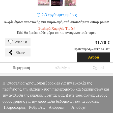
2-3 εργάσιμες ημέρες
Χωρίς έξοδα αποστολής για παραλαβή από οποιοδήποτε eshop point!
Σταθερά Χαμηλές Τιμές!
Εδώ θα βρείτε κάθε μέρα τις πιο ανταγωνιστικές τιμές
31.70 €
Wishlist
Προτεινόμενη λιανική 45.90 €
Share
Αγορά
Περιγραφή
Αξιολόγηση
Σχετικά
SANABI
NSW.01198
NSW.01198
-
-
GAMES
SANABI
31.70
Η ιστοσελίδα χρησιμοποιεί cookies για την ευκολία της
περιήγησης, την εξατομίκευση περιεχομένου και διαφημίσεων και
Πληροφορίες & Υπηρεσίες >
την ανάλυση της επισκεψιμότητάς μας. Δείτε τους ανανεωμένους
όρους χρήσης για την προστασία δεδομένων και τα cookies.
Πληροφορίες
Ρυθμίσεις
Απόρριψη
Αποδοχή