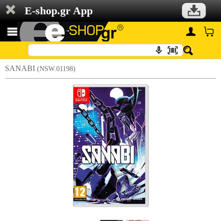
E-shop.gr App
SANABI
(NSW.01198)