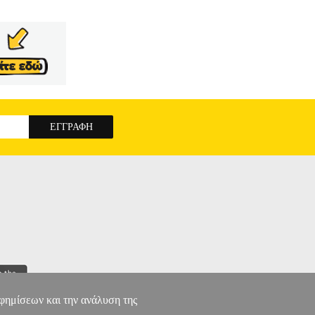
ς κι εμείς θα είμαστε τόσο δειλοί μέσα στην
Αγάπα τους πιο πάνω από όσο αντέχουν... Ένα
 έζησα, όσα φαντάστηκα, όσα ένιωσα για μια μέρα
. Λόγια γεμάτα συναισθήματα...
ΣΑΝ ΟΝΕΙΡΟ
αφημίσεων και την ανάλυση της