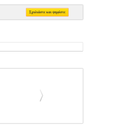
Σχολιάστε και ψηφίστε
ΚΗ
ΠΟΙΗΣΗ
Κατηγορία: ΠΟΙΗΣΗ
οτικός οίκος: ΕΚΔΟΣΕΙΣ ΠΗΓΗ Σελίδες: 38