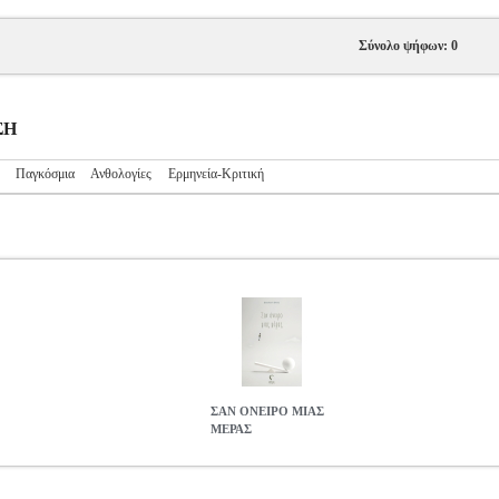
Σύνολο ψήφων: 0
ΣΗ
Παγκόσμια
Ανθολογίες
Ερμηνεία-Κριτική
ΣΑΝ ΟΝΕΙΡΟ ΜΙΑΣ
ΜΕΡΑΣ
ΑΣ
BKS.0020942
BKS.0020942
ΒΗΧΑ ΒΑΣΙΛΙΚΗ
ΒΗΧΑ ΒΑΣΙΛΙ
ΗΣΗ ISBN: 978-960-626-286-9 Συγγραφέας: ΒΗΧΑ ΒΑΣΙΛΙΚΗ Εκδ