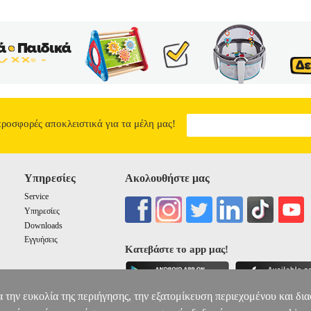
: Αύγουστος 2020 Τα βλέμματά μας θα τα πουν όλα μες στη σιωπή μα
α είπαμε σαν ξένοι... Κι αν σου πληγώσουν την αγάπη, μη φοβηθείς. 
μιας στιγμής έτσι κι εσύ, έτσι κι αυτό, έτσι και όλη μου η ζωή... Όσα
υς. Λόγια καρδιάς, λόγια ψυχής, αληθινά, χαρούμενα και μελαγχολικά
ΜΙΑΣ ΜΕΡΑΣ
6.49
προσφορές αποκλειστικά για τα μέλη μας!
Υπηρεσίες
Ακολουθήστε μας
Service
Υπηρεσίες
Downloads
Εγγυήσεις
Κατεβάστε το app μας!
α την ευκολία της περιήγησης, την εξατομίκευση περιεχομένου και δι