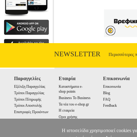
Διαστάσεις: 14Χ21 Ημερομηνία Έκδοσης
ενοχή μας... Τα πιο μεγάλα σ αγαπώ τ
όνειρο, όνειρο ζωής, όνειρο μιας μέρας, 
αποτυπώνονται σ αυτούς εδώ τους στίχο
NEWSLETTER
Περισσότερες 
Παραγγελίες
Εταιρία
Επικοινωνία
Εξέλιξη Παραγγελίας
Καταστήματα e-
Επικοινωνία
shop points
Τρόποι Παραγγελίας
Blog
Business To Business
Τρόποι Πληρωμής
FAQ
Τα νέα του e-shop.gr
Τρόποι Αποστολής
Feedback
Η εταιρεία
Επιστροφές Προιόντων
Οροι χρήσης
Cookies
Η ιστοσελίδα χρησιμοποιεί cookies γι