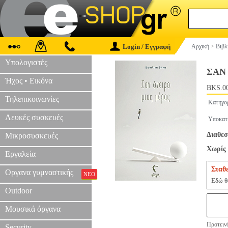
Login / Εγγραφή
Αρχική
>
Βιβλ
Υπολογιστές
ΣΑΝ
Ήχος • Εικόνα
BKS.0
Τηλεπικοινωνίες
Κατηγο
Λευκές συσκευές
Υποκατ
Διαθεσ
Μικροσυσκευές
Χωρίς 
Εργαλεία
Σταθ
Οργανα γυμναστικής
ΝΕΟ
Εδώ θα
Outdoor
Μουσικά όργανα
Προτεινό
Security