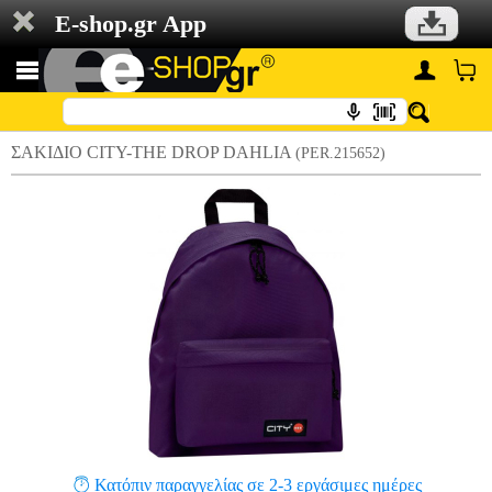
E-shop.gr App
ΣΑΚΙΔΙΟ CITY-THE DROP DAHLIA
(PER.215652)
Κατόπιν παραγγελίας σε 2-3 εργάσιμες ημέρες