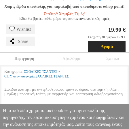
Χωρίς έξοδα αποστολής για παραλαβή από οποιοδήποτε eshop point!
Σταθερά Χαμηλές Τιμές!
Εδώ θα βρείτε κάθε μέρα τις πιο ανταγωνιστικές τιμές
19.90 €
Wishlist
Ελάχιστη 30 ημερών 19.9 €
Share
Αγορά
Περιγραφή
Αξιολόγηση
Σχετικά
Κατηγορία:
•
ΣΧΟΛΙΚΕΣ ΤΣΑΝΤΕΣ
CITY στην κατηγορία ΣΧΟΛΙΚΕΣ ΤΣΑΝΤΕΣ
Σακίδιο πλάτης, με αντιγλυστρικούς ιμάντες ώμου, ανατομική πλάτη,
μεγάλη μπροστινή τσέπη με φερμουάρ και εσωτερικη αδιαβροχοποίηση.
•
Μέγεθος:
41x30.5x15.5cm.
Η ιστοσελίδα χρησιμοποιεί cookies για την ευκολία της
•
Χωρητικότητα:
24 Lt.
•
Χρώμα:
Μώβ.
περιήγησης, την εξατομίκευση περιεχομένου και διαφημίσεων και
την ανάλυση της επισκεψιμότητάς μας. Δείτε τους ανανεωμένους
ΣΑΚΙΔΙΟ CITY-THE DROP DAHLIA
PER.215652
PER.215652