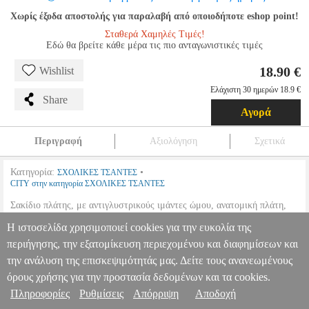
Χωρίς έξοδα αποστολής για παραλαβή από οποιοδήποτε eshop point!
Σταθερά Χαμηλές Τιμές!
Εδώ θα βρείτε κάθε μέρα τις πιο ανταγωνιστικές τιμές
18.90 €
Wishlist
Ελάχιστη 30 ημερών 18.9 €
Share
Αγορά
Περιγραφή
Αξιολόγηση
Σχετικά
Κατηγορία:
•
ΣΧΟΛΙΚΕΣ ΤΣΑΝΤΕΣ
CITY στην κατηγορία ΣΧΟΛΙΚΕΣ ΤΣΑΝΤΕΣ
Σακίδιο πλάτης, με αντιγλυστρικούς ιμάντες ώμου, ανατομική πλάτη,
μεγάλη μπροστινή τσέπη με φερμουάρ και εσωτερικη αδιαβροχοποίηση.
Η ιστοσελίδα χρησιμοποιεί cookies για την ευκολία της
ΣΑΚΙΔΙΟ CITY THE DROP AEGEAN BLUE
PER.214506
περιήγησης, την εξατομίκευση περιεχομένου και διαφημίσεων και
PER.214506
CITY
CITY
ΣΧΟΛΙΚΕΣ ΤΣΑΝΤΕΣ
Κατηγορία:
την ανάλυση της επισκεψιμότητάς μας. Δείτε τους ανανεωμένους
ΣΧΟΛΙΚΕΣ ΤΣΑΝΤΕΣ •CITY στην κατηγορία
Πληροφορίες & Υπηρεσίες >
ΣΧΟΛΙΚΕΣ ΤΣΑΝΤΕΣ Σακίδιο πλάτης, με αντιγλυστρικούς ιμάντες
όρους χρήσης για την προστασία δεδομένων και τα cookies.
ώμου, ανατομική πλάτη, μεγάλη μπροστινή τσέπη με φερμουάρ και
Πληροφορίες
Ρυθμίσεις
Απόρριψη
Αποδοχή
εσωτερικη αδιαβροχοποίηση.
ΣΑΚΙΔΙΟ CITY THE DROP