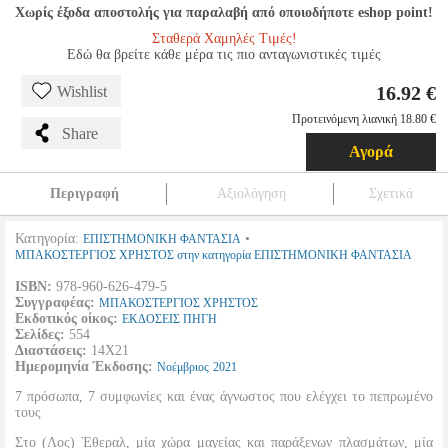
Χωρίς έξοδα αποστολής για παραλαβή από οποιοδήποτε eshop point!
Σταθερά Χαμηλές Τιμές!
Εδώ θα βρείτε κάθε μέρα τις πιο ανταγωνιστικές τιμές
16.92 €
Wishlist
Προτεινόμενη λιανική 18.80 €
Share
Αγορά
Περιγραφή
Αξιολόγηση
Σχετικά
Κατηγορία:
•
ΕΠΙΣΤΗΜΟΝΙΚΗ ΦΑΝΤΑΣΙΑ
ΜΠΑΚΟΣΤΕΡΓΙΟΣ ΧΡΗΣΤΟΣ στην κατηγορία ΕΠΙΣΤΗΜΟΝΙΚΗ ΦΑΝΤΑΣΙΑ
ISBN:
978-960-626-479-5
Συγγραφέας:
ΜΠΑΚΟΣΤΕΡΓΙΟΣ ΧΡΗΣΤΟΣ
Εκδοτικός οίκος:
ΕΚΔΟΣΕΙΣ ΠΗΓΗ
Σελίδες:
554
Διαστάσεις:
14Χ21
Ημερομηνία Έκδοσης:
Νοέμβριος
2021
7 πρόσωπα, 7 συμφωνίες και ένας άγνωστος που ελέγχει το πεπρωμένο
τους
Στο (Λος) Έθεραλ, μία χώρα μαγείας και παράξενων πλασμάτων, μία