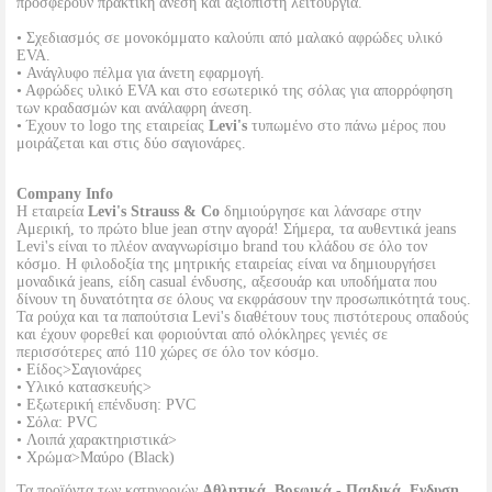
προσφέρουν πρακτική άνεση και αξιόπιστη λειτουργία.
• Σχεδιασμός σε μονοκόμματο καλούπι από μαλακό αφρώδες υλικό
EVA.
• Ανάγλυφο πέλμα για άνετη εφαρμογή.
• Αφρώδες υλικό EVA και στο εσωτερικό της σόλας για απορρόφηση
των κραδασμών και ανάλαφρη άνεση.
• Έχουν το logo της εταιρείας
Levi's
τυπωμένο στο πάνω μέρος που
μοιράζεται και στις δύο σαγιονάρες.
Company Info
Η εταιρεία
Levi's Strauss & Co
δημιούργησε και λάνσαρε στην
Αμερική, το πρώτο blue jean στην αγορά! Σήμερα, τα αυθεντικά jeans
Levi's είναι το πλέον αναγνωρίσιμο brand του κλάδου σε όλο τον
κόσμο. Η φιλοδοξία της μητρικής εταιρείας είναι να δημιουργήσει
μοναδικά jeans, είδη casual ένδυσης, αξεσουάρ και υποδήματα που
δίνουν τη δυνατότητα σε όλους να εκφράσουν την προσωπικότητά τους.
Τα ρούχα και τα παπούτσια Levi's διαθέτουν τους πιστότερους οπαδούς
και έχουν φορεθεί και φοριούνται από ολόκληρες γενιές σε
περισσότερες από 110 χώρες σε όλο τον κόσμο.
• Είδος>Σαγιονάρες
• Υλικό κατασκευής>
• Εξωτερική επένδυση: PVC
• Σόλα: PVC
• Λοιπά χαρακτηριστικά>
• Χρώμα>Μαύρο (Black)
Τα προϊόντα των κατηγοριών
Αθλητικά, Βρεφικά - Παιδικά, Ενδυση