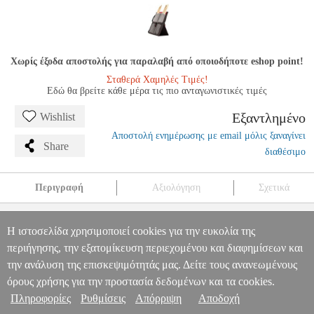
Χωρίς έξοδα αποστολής για παραλαβή από οποιοδήποτε eshop point!
Σταθερά Χαμηλές Τιμές!
Εδώ θα βρείτε κάθε μέρα τις πιο ανταγωνιστικές τιμές
Εξαντλημένο
Wishlist
Αποστολή ενημέρωσης με email μόλις ξαναγίνει
Share
διαθέσιμο
Περιγραφή
Αξιολόγηση
Σχετικά
SABIAN STICK FLIP ΘΗΚΗ ΜΠΑΓΚΕΤΩΝ ΜΑΥΡΟ / ΓΚΡΙ
MSC.302503
MSC.302503
SABIAN
SABIAN
ΑΞΕΣΟΥΑΡ
Η ιστοσελίδα χρησιμοποιεί cookies για την ευκολία της
ΚΡΟΥΣΤΩΝ
SABIAN STICK FLIP ΘΗΚΗ ΜΠΑΓΚΕΤΩΝ
περιήγησης, την εξατομίκευση περιεχομένου και διαφημίσεων και
Πληροφορίες & Υπηρεσίες >
ΜΑΥΡΟ / ΓΚΡΙ
την ανάλυση της επισκεψιμότητάς μας. Δείτε τους ανανεωμένους
0
όρους χρήσης για την προστασία δεδομένων και τα cookies.
Πληροφορίες
Ρυθμίσεις
Απόρριψη
Αποδοχή